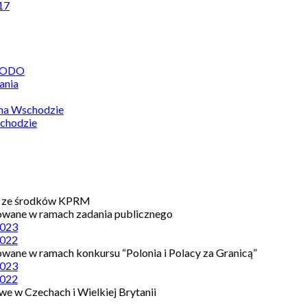
17
 RODO
ania
 na Wschodzie
chodzie
e ze środków KPRM
owane w ramach zadania publicznego
023
022
owane w ramach konkursu “Polonia i Polacy za Granicą”
023
022
e w Czechach i Wielkiej Brytanii