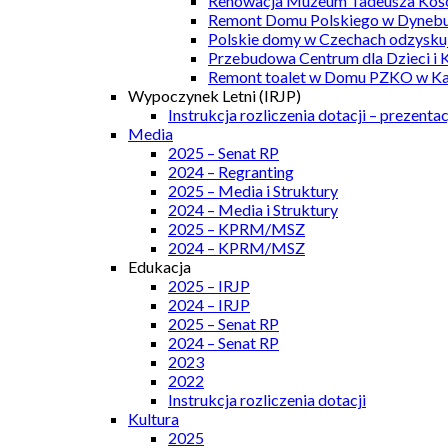
Renowacja Muzeum Tadeusza Kości
Remont Domu Polskiego w Dynebu
Polskie domy w Czechach odzyskuj
Przebudowa Centrum dla Dzieci i 
Remont toalet w Domu PZKO w Kar
Wypoczynek Letni (IRJP)
Instrukcja rozliczenia dotacji – prezentac
Media
2025 – Senat RP
2024 – Regranting
2025 – Media i Struktury
2024 – Media i Struktury
2025 – KPRM/MSZ
2024 – KPRM/MSZ
Edukacja
2025 – IRJP
2024 – IRJP
2025 – Senat RP
2024 – Senat RP
2023
2022
Instrukcja rozliczenia dotacji
Kultura
2025