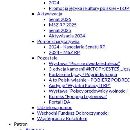
2024
Promocja języka i kultury polskiej – IRJ
Aktywizacja
Senat 2026
MSZ RP 2025
Senat 2025
Aktywizacja 2024
Pomoc charytatywna
2024 – Kancelaria Senatu RP
2024 – MSZ RP
Pozostałe
Wystawa “Pisarze dwudziestolecia”
3. edycja kampanii #KTOTYJESTEŚ „Języ
Podziemie łączy / Pogrindis jungia
A to Polski właśnie – POBIERZ PODRE
Audycje “Wybitni Polacy II RP”
Wystawa “Polscy orędownicy wolności”
Komiks “Epopeja Legionowa”
Portal IDA
Udzielona pomoc
Wschodni Fundusz Dobroczynności
Współpraca z Kościołem
Patron
Broszura