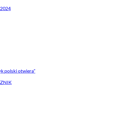
P 2024
k polski otwiera”
CZNIK