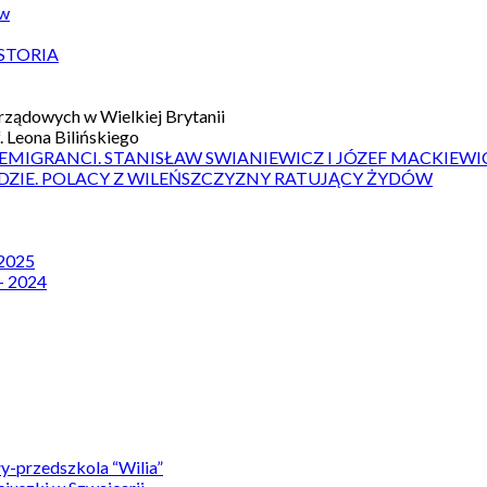
ów
STORIA
ządowych w Wielkiej Brytanii
 Leona Bilińskiego
 EMIGRANCI. STANISŁAW SWIANIEWICZ I JÓZEF MACKIEWI
DZIE. POLACY Z WILEŃSZCZYZNY RATUJĄCY ŻYDÓW
 2025
– 2024
y-przedszkola “Wilia”