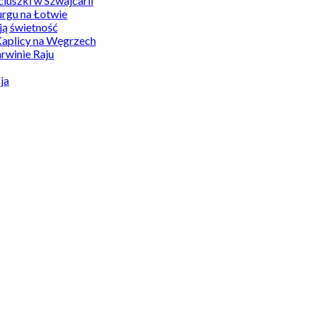
uszki w Szwajcarii
rgu na Łotwie
ą świetność
Kaplicy na Węgrzech
winie Raju
ja