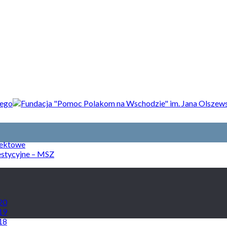
jektowe
estycyjne – MSZ
20
19
18