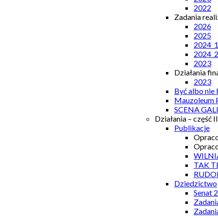
2022
Zadania real
2026
2025
2024_
2024_
2023
Działania fi
2023
Być albo nie
Mauzoleum P
SCENA GAL
Działania – część II
Publikacje
Opraco
Opraco
WILNI
TAK T
RUDO
Dziedzictwo
Senat 
Zadani
Zadani