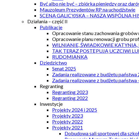
Być albo nie być – zbiórka pieniędzy oraz dar
Mauzoleum Prezydentów RP na uchodźstwie
SCENA GALICYJSKA – NASZA WSPÓLNA HI
Działania – część II
Publikacje
Opracowanie stanu zachowania grobów r
Opracowanie planu renowacji grobu prof.
WILNIANIE, ŚWIADKOWIE KATYNIA,
TAK TERAZ POSTĘPUJĄ UCZCIWI LU
RUDOMIANKA
Dziedzictwo
Senat 2025
Zadania realizowane z budżetu państwa
Zadania realizowane z budżetu państwa 
Regranting
Regranting 2023
Regranting 2022
Inwestycje
Projekty 2024 i 2025
Projekty 2023
Projekty 2022
Projekty 2021
Dobudowa sali sportowej dla szkoł