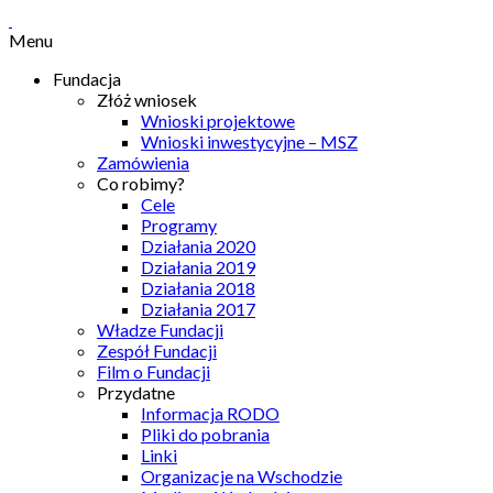
Menu
Fundacja
Złóż wniosek
Wnioski projektowe
Wnioski inwestycyjne – MSZ
Zamówienia
Co robimy?
Cele
Programy
Działania 2020
Działania 2019
Działania 2018
Działania 2017
Władze Fundacji
Zespół Fundacji
Film o Fundacji
Przydatne
Informacja RODO
Pliki do pobrania
Linki
Organizacje na Wschodzie