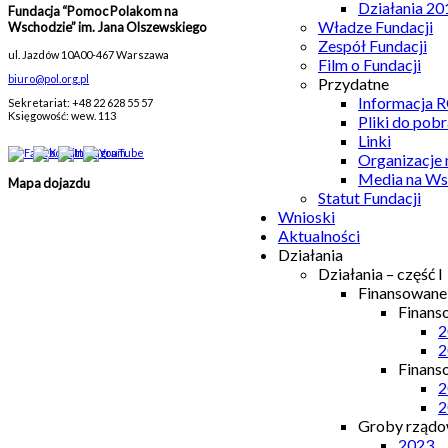
Działania 20
Fundacja “Pomoc Polakom na
Władze Fundacji
Wschodzie” im. Jana Olszewskiego
Zespół Fundacji
ul. Jazdów 10A
00-467 Warszawa
Film o Fundacji
biuro@pol.org.pl
Przydatne
Informacja
Sekretariat: +48 22 628 55 57
Księgowość: wew. 113
Pliki do pobr
Linki
Organizacje
Media na Ws
Mapa dojazdu
Statut Fundacji
Wnioski
Aktualności
Działania
Działania – część I
Finansowan
Finans
2
2
Finans
2
2
Groby rządow
2023