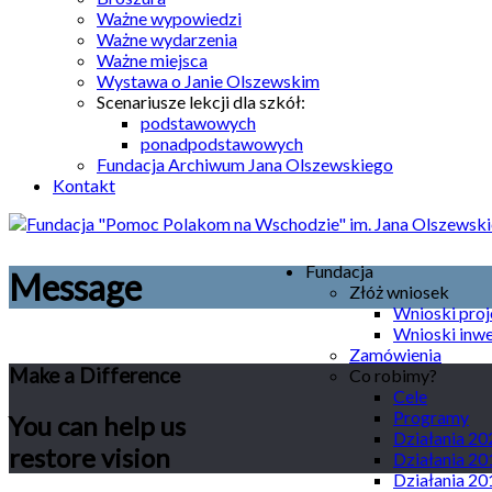
Ważne wypowiedzi
Ważne wydarzenia
Ważne miejsca
Wystawa o Janie Olszewskim
Scenariusze lekcji dla szkół:
podstawowych
ponadpodstawowych
Fundacja Archiwum Jana Olszewskiego
Kontakt
Fundacja
Message
Złóż wniosek
Wnioski pro
Wnioski inw
Zamówienia
Make a Difference
Co robimy?
Cele
Programy
You can help us
Działania 20
restore vision
Działania 20
Działania 20