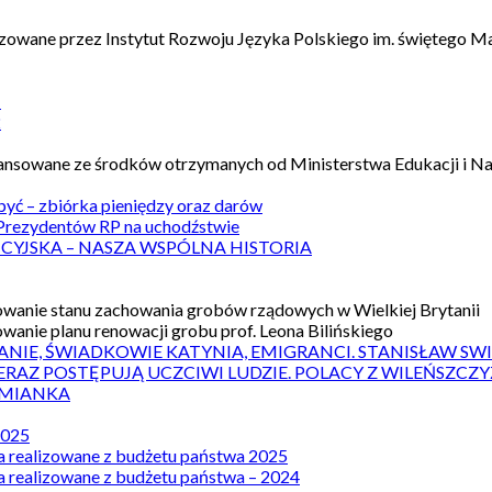
izowane przez Instytut Rozwoju Języka Polskiego im. świętego M
1
2
nansowane ze środków otrzymanych od Ministerstwa Edukacji i N
 być – zbiórka pieniędzy oraz darów
rezydentów RP na uchodźstwie
ICYJSKA – NASZA WSPÓLNA HISTORIA
wanie stanu zachowania grobów rządowych w Wielkiej Brytanii
wanie planu renowacji grobu prof. Leona Bilińskiego
ANIE, ŚWIADKOWIE KATYNIA, EMIGRANCI. STANISŁAW SW
ERAZ POSTĘPUJĄ UCZCIWI LUDZIE. POLACY Z WILEŃSZC
MIANKA
2025
a realizowane z budżetu państwa 2025
a realizowane z budżetu państwa – 2024