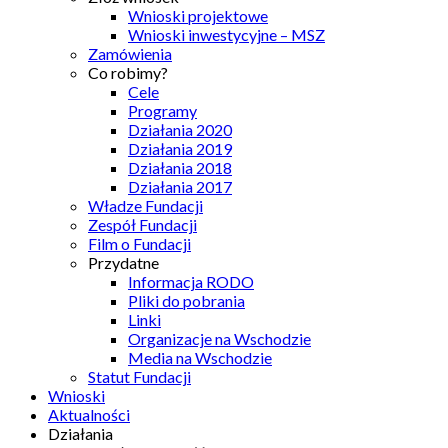
Wnioski projektowe
Wnioski inwestycyjne – MSZ
Zamówienia
Co robimy?
Cele
Programy
Działania 2020
Działania 2019
Działania 2018
Działania 2017
Władze Fundacji
Zespół Fundacji
Film o Fundacji
Przydatne
Informacja RODO
Pliki do pobrania
Linki
Organizacje na Wschodzie
Media na Wschodzie
Statut Fundacji
Wnioski
Aktualności
Działania