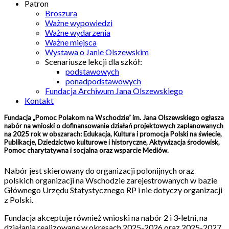
Patron
Broszura
Ważne wypowiedzi
Ważne wydarzenia
Ważne miejsca
Wystawa o Janie Olszewskim
Scenariusze lekcji dla szkół:
podstawowych
ponadpodstawowych
Fundacja Archiwum Jana Olszewskiego
Kontakt
Fundacja „Pomoc Polakom na Wschodzie” im. Jana Olszewskiego ogłasza
nabór na wnioski o dofinansowanie działań projektowych zaplanowanych
na 2025 rok w obszarach: Edukacja, Kultura i promocja Polski na świecie,
Publikacje, Dziedzictwo kulturowe i historyczne, Aktywizacja środowisk,
Pomoc charytatywna i socjalna oraz wsparcie Mediów.
Nabór jest skierowany do organizacji polonijnych oraz
polskich organizacji na Wschodzie zarejestrowanych w bazie
Głównego Urzędu Statystycznego RP i nie dotyczy organizacji
z Polski.
Fundacja akceptuje również wnioski na nabór 2 i 3-letni, na
działania realizowane w okresach 2025-2026 oraz 2025-2027.