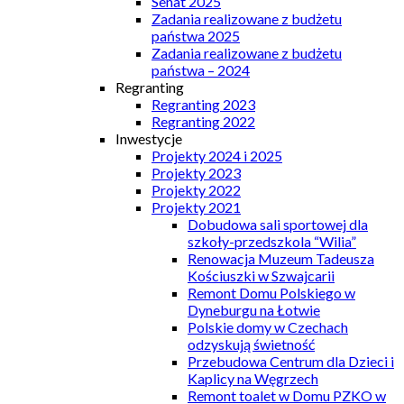
Senat 2025
Zadania realizowane z budżetu
państwa 2025
Zadania realizowane z budżetu
państwa – 2024
Regranting
Regranting 2023
Regranting 2022
Inwestycje
Projekty 2024 i 2025
Projekty 2023
Projekty 2022
Projekty 2021
Dobudowa sali sportowej dla
szkoły-przedszkola “Wilia”
Renowacja Muzeum Tadeusza
Kościuszki w Szwajcarii
Remont Domu Polskiego w
Dyneburgu na Łotwie
Polskie domy w Czechach
odzyskują świetność
Przebudowa Centrum dla Dzieci i
Kaplicy na Węgrzech
Remont toalet w Domu PZKO w