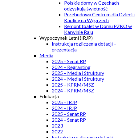
Polskie domy w Czechach
odzyskują świetność
Przebudowa Centrum dla Dzieci i
Kaplicy na Węgrzech
Remont toalet w Domu PZKO w
Karwinie Raju
Wypoczynek Letni (IRJP)
Instrukcja rozliczenia dotacji –
prezentacja
Media
2025 – Senat RP
2024 – Regranting
2025 – Media i Struktury
2024 – Media i Struktury
2025 – KPRM/MSZ
2024 – KPRM/MSZ
Edukacja
2025 – IRJP
2024 – IRJP
2025 – Senat RP
2024 – Senat RP
2023
2022
Instrukcja rozliczenia dotacji