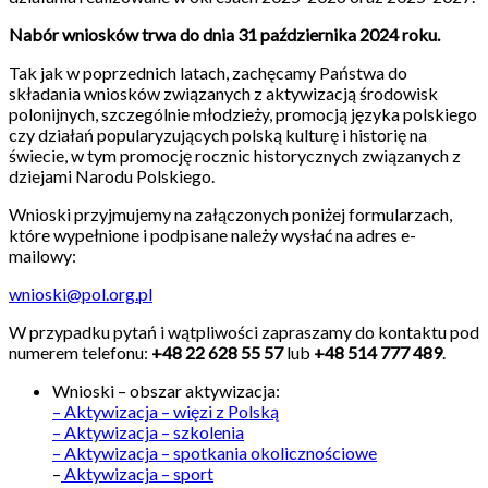
Nabór wniosków trwa do dnia 31 października 2024 roku.
Tak jak w poprzednich latach, zachęcamy Państwa do
składania wniosków związanych z aktywizacją środowisk
polonijnych, szczególnie młodzieży, promocją języka polskiego
czy działań popularyzujących polską kulturę i historię na
świecie, w tym promocję rocznic historycznych związanych z
dziejami Narodu Polskiego.
Wnioski przyjmujemy na załączonych poniżej formularzach,
które wypełnione i podpisane należy wysłać na adres e-
mailowy:
wnioski@pol.org.pl
W przypadku pytań i wątpliwości zapraszamy do kontaktu pod
numerem telefonu:
+48 22 628 55 57
lub
+48 514 777 489
.
Wnioski – obszar aktywizacja:
– Aktywizacja – więzi z Polską
– Aktywizacja – szkolenia
– Aktywizacja – spotkania okolicznościowe
–
Aktywizacja – sport