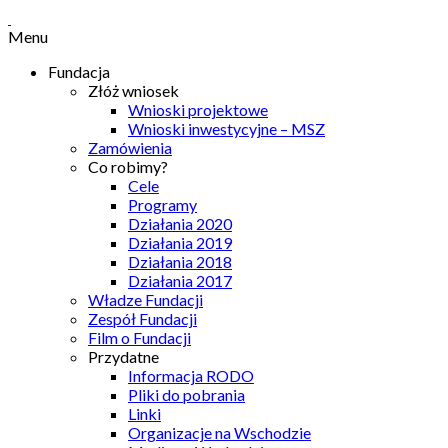
Menu
Fundacja
Złóż wniosek
Wnioski projektowe
Wnioski inwestycyjne – MSZ
Zamówienia
Co robimy?
Cele
Programy
Działania 2020
Działania 2019
Działania 2018
Działania 2017
Władze Fundacji
Zespół Fundacji
Film o Fundacji
Przydatne
Informacja RODO
Pliki do pobrania
Linki
Organizacje na Wschodzie