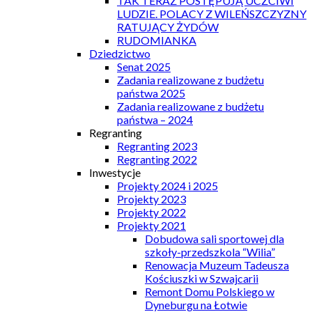
TAK TERAZ POSTĘPUJĄ UCZCIWI
LUDZIE. POLACY Z WILEŃSZCZYZNY
RATUJĄCY ŻYDÓW
RUDOMIANKA
Dziedzictwo
Senat 2025
Zadania realizowane z budżetu
państwa 2025
Zadania realizowane z budżetu
państwa – 2024
Regranting
Regranting 2023
Regranting 2022
Inwestycje
Projekty 2024 i 2025
Projekty 2023
Projekty 2022
Projekty 2021
Dobudowa sali sportowej dla
szkoły-przedszkola “Wilia”
Renowacja Muzeum Tadeusza
Kościuszki w Szwajcarii
Remont Domu Polskiego w
Dyneburgu na Łotwie