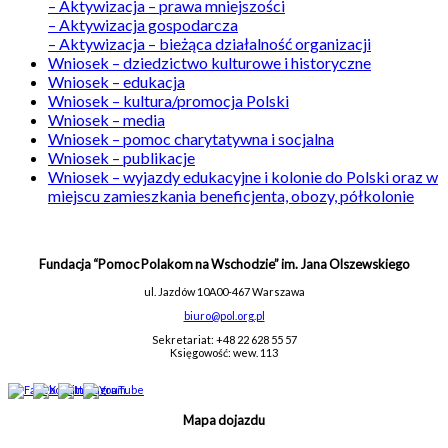
– Aktywizacja – prawa mniejszości
– Aktywizacja gospodarcza
– Aktywizacja – bieżąca działalność organizacji
Wniosek – dziedzictwo kulturowe i historyczne
Wniosek – edukacja
Wniosek – kultura/promocja Polski
Wniosek – media
Wniosek – pomoc charytatywna i socjalna
Wniosek – publikacje
Wniosek – wyjazdy edukacyjne i kolonie do Polski oraz w
miejscu zamieszkania beneficjenta, obozy, półkolonie
Fundacja “Pomoc Polakom na Wschodzie” im. Jana Olszewskiego
ul. Jazdów 10A
00-467 Warszawa
biuro@pol.org.pl
Sekretariat: +48 22 628 55 57
Księgowość: wew. 113
Mapa dojazdu