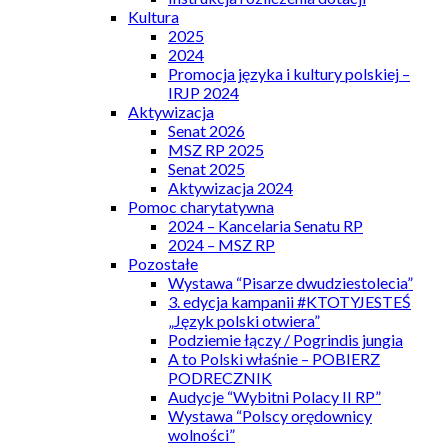
Kultura
2025
2024
Promocja języka i kultury polskiej –
IRJP 2024
Aktywizacja
Senat 2026
MSZ RP 2025
Senat 2025
Aktywizacja 2024
Pomoc charytatywna
2024 – Kancelaria Senatu RP
2024 – MSZ RP
Pozostałe
Wystawa “Pisarze dwudziestolecia”
3. edycja kampanii #KTOTYJESTEŚ
„Język polski otwiera”
Podziemie łączy / Pogrindis jungia
A to Polski właśnie – POBIERZ
PODRECZNIK
Audycje “Wybitni Polacy II RP”
Wystawa “Polscy orędownicy
wolności”