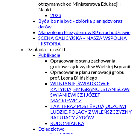
otrzymanych od Ministerstwa Edukacji i
Nauki
2023
Być albo nie być – zbiórka pieniędzy oraz
darów
Mauzoleum Prezydentów RP na uchodźstwie
SCENA GALICYJSKA – NASZA WSPÓLNA
HISTORIA
Działania – część II
Publikacje
Opracowanie stanu zachowania
grobów rządowych w Wielkiej Brytanii
Opracowanie planu renowacji grobu
prof. Leona Bilińskiego
WILNIANIE, ŚWIADKOWIE
KATYNIA, EMIGRANCI. STANISŁAW
SWIANIEWICZ I JÓZEF
MACKIEWICZ
TAK TERAZ POSTĘPUJĄ UCZCIWI
LUDZIE. POLACY Z WILEŃSZCZYZNY
RATUJĄCY ŻYDÓW
RUDOMIANKA
Dziedzictwo