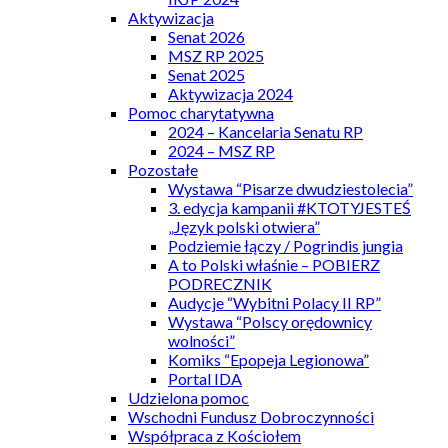
Aktywizacja
Senat 2026
MSZ RP 2025
Senat 2025
Aktywizacja 2024
Pomoc charytatywna
2024 – Kancelaria Senatu RP
2024 – MSZ RP
Pozostałe
Wystawa “Pisarze dwudziestolecia”
3. edycja kampanii #KTOTYJESTEŚ
„Język polski otwiera”
Podziemie łączy / Pogrindis jungia
A to Polski właśnie – POBIERZ
PODRECZNIK
Audycje “Wybitni Polacy II RP”
Wystawa “Polscy orędownicy
wolności”
Komiks “Epopeja Legionowa”
Portal IDA
Udzielona pomoc
Wschodni Fundusz Dobroczynności
Współpraca z Kościołem