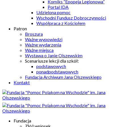
Komiks “Epopeja Legionowa”
Portal IDA
Udzielona pomoc
Wschodni Fundusz Dobroczynności
Współpraca z Kościołem
Patron
Broszura
Ważne wypowiedzi
Ważne wydarzenia
Ważne miejsca
Wystawa o Janie Olszewskim
Scenariusze lekcji dla szkół:
podstawowych
ponadpodstawowych
Fundacja Archiwum Jana Olszewskiego
Kontakt
Fundacja
Złóż wniosek