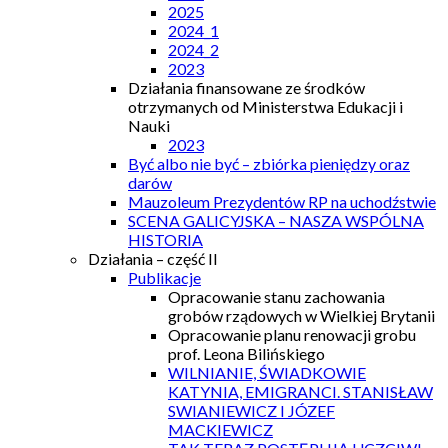
2025
2024_1
2024_2
2023
Działania finansowane ze środków
otrzymanych od Ministerstwa Edukacji i
Nauki
2023
Być albo nie być – zbiórka pieniędzy oraz
darów
Mauzoleum Prezydentów RP na uchodźstwie
SCENA GALICYJSKA – NASZA WSPÓLNA
HISTORIA
Działania – część II
Publikacje
Opracowanie stanu zachowania
grobów rządowych w Wielkiej Brytanii
Opracowanie planu renowacji grobu
prof. Leona Bilińskiego
WILNIANIE, ŚWIADKOWIE
KATYNIA, EMIGRANCI. STANISŁAW
SWIANIEWICZ I JÓZEF
MACKIEWICZ