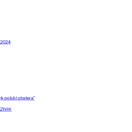
P 2024
k polski otwiera”
CZNIK