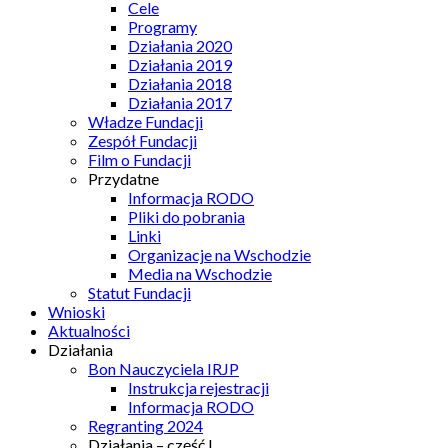
Cele
Programy
Działania 2020
Działania 2019
Działania 2018
Działania 2017
Władze Fundacji
Zespół Fundacji
Film o Fundacji
Przydatne
Informacja RODO
Pliki do pobrania
Linki
Organizacje na Wschodzie
Media na Wschodzie
Statut Fundacji
Wnioski
Aktualności
Działania
Bon Nauczyciela IRJP
Instrukcja rejestracji
Informacja RODO
Regranting 2024
Działania – część I