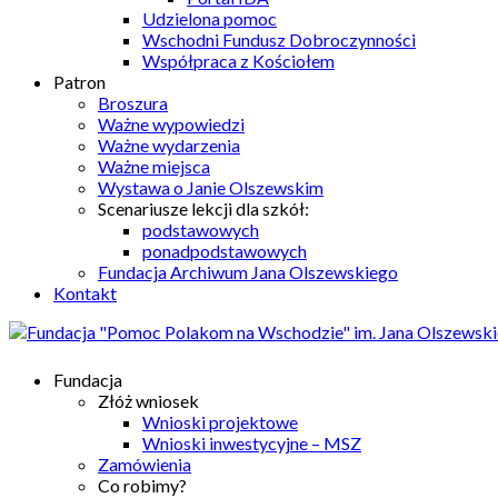
Udzielona pomoc
Wschodni Fundusz Dobroczynności
Współpraca z Kościołem
Patron
Broszura
Ważne wypowiedzi
Ważne wydarzenia
Ważne miejsca
Wystawa o Janie Olszewskim
Scenariusze lekcji dla szkół:
podstawowych
ponadpodstawowych
Fundacja Archiwum Jana Olszewskiego
Kontakt
Fundacja
Złóż wniosek
Wnioski projektowe
Wnioski inwestycyjne – MSZ
Zamówienia
Co robimy?