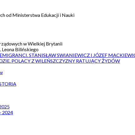
h od Ministerstwa Edukacji i Nauki
ządowych w Wielkiej Brytanii
 Leona Bilińskiego
 EMIGRANCI. STANISŁAW SWIANIEWICZ I JÓZEF MACKIEWI
DZIE. POLACY Z WILEŃSZCZYZNY RATUJĄCY ŻYDÓW
ów
STORIA
 2025
– 2024