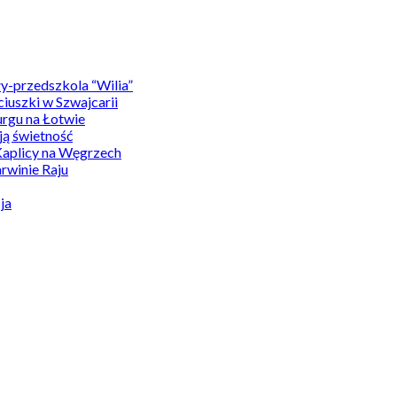
y-przedszkola “Wilia”
uszki w Szwajcarii
rgu na Łotwie
ą świetność
Kaplicy na Węgrzech
winie Raju
ja