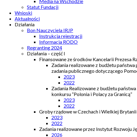
Media na Wschodzie
Statut Fundacji
Wnioski
Aktualności
Działania
Bon Nauczyciela IRJP
Instrukcja rejestracji
Informacja RODO
Regranting 2024
Działania – część I
Finansowane ze środków Kancelarii Prezesa R
Zadania realizowane z budżetu państwa
zadania publicznego dotyczącego Pomocy
2023
2022
Zadania Realizowane z budżetu państwa
konkursu “Polonia i Polacy za Granicą”
2023
2022
Groby rządowe w Czechach i Wielkiej Brytanii
2023
2022
Zadania realizowane przez Instytut Rozwoju J
2026