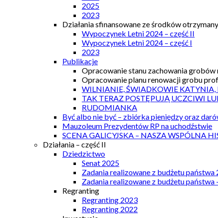
2025
2023
Działania sfinansowane ze środków otrzymanyc
Wypoczynek Letni 2024 – część II
Wypoczynek Letni 2024 – część I
2023
Publikacje
Opracowanie stanu zachowania grobów r
Opracowanie planu renowacji grobu prof.
WILNIANIE, ŚWIADKOWIE KATYNIA,
TAK TERAZ POSTĘPUJĄ UCZCIWI LU
RUDOMIANKA
Być albo nie być – zbiórka pieniędzy oraz dar
Mauzoleum Prezydentów RP na uchodźstwie
SCENA GALICYJSKA – NASZA WSPÓLNA HI
Działania – część II
Dziedzictwo
Senat 2025
Zadania realizowane z budżetu państwa
Zadania realizowane z budżetu państwa 
Regranting
Regranting 2023
Regranting 2022