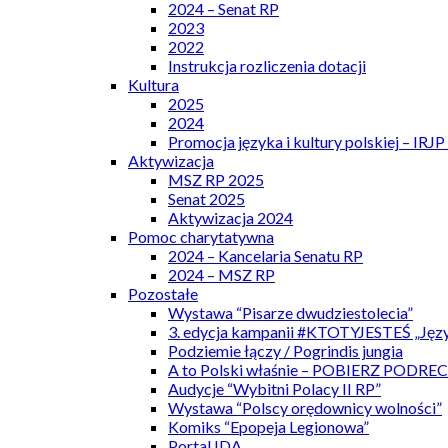
2024 – Senat RP
2023
2022
Instrukcja rozliczenia dotacji
Kultura
2025
2024
Promocja języka i kultury polskiej – IRJ
Aktywizacja
MSZ RP 2025
Senat 2025
Aktywizacja 2024
Pomoc charytatywna
2024 – Kancelaria Senatu RP
2024 – MSZ RP
Pozostałe
Wystawa “Pisarze dwudziestolecia”
3. edycja kampanii #KTOTYJESTEŚ „Języ
Podziemie łączy / Pogrindis jungia
A to Polski właśnie – POBIERZ PODRE
Audycje “Wybitni Polacy II RP”
Wystawa “Polscy orędownicy wolności”
Komiks “Epopeja Legionowa”
Portal IDA