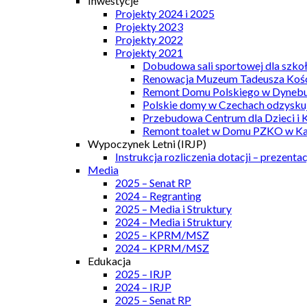
Inwestycje
Projekty 2024 i 2025
Projekty 2023
Projekty 2022
Projekty 2021
Dobudowa sali sportowej dla szkoł
Renowacja Muzeum Tadeusza Kości
Remont Domu Polskiego w Dynebu
Polskie domy w Czechach odzyskuj
Przebudowa Centrum dla Dzieci i 
Remont toalet w Domu PZKO w Kar
Wypoczynek Letni (IRJP)
Instrukcja rozliczenia dotacji – prezentac
Media
2025 – Senat RP
2024 – Regranting
2025 – Media i Struktury
2024 – Media i Struktury
2025 – KPRM/MSZ
2024 – KPRM/MSZ
Edukacja
2025 – IRJP
2024 – IRJP
2025 – Senat RP