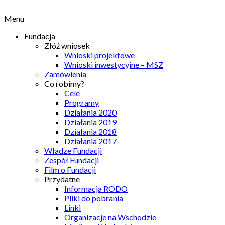
Menu
Fundacja
Złóż wniosek
Wnioski projektowe
Wnioski inwestycyjne – MSZ
Zamówienia
Co robimy?
Cele
Programy
Działania 2020
Działania 2019
Działania 2018
Działania 2017
Władze Fundacji
Zespół Fundacji
Film o Fundacji
Przydatne
Informacja RODO
Pliki do pobrania
Linki
Organizacje na Wschodzie