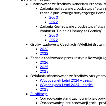
Finansowane ze środków Kancelarii Prezesa R
Zadania realizowane z budżetu państwa
zadania publicznego dotyczącego Pomocy
2023
2022
Zadania Realizowane z budżetu państwa
konkursu “Polonia i Polacy za Granicą”
2023
2022
Groby rządowe w Czechach i Wielkiej Brytanii
2023
2022
Zadania realizowane przez Instytut Rozwoju J
2026
2025
2023
Działania sfinansowane ze środków otrzymanyc
Wypoczynek Letni 2024 – część II
Wypoczynek Letni 2024 – część I
2023
Publikacje
Opracowanie stanu zachowania grobów r
Opracowanie planu renowacji grobu prof.