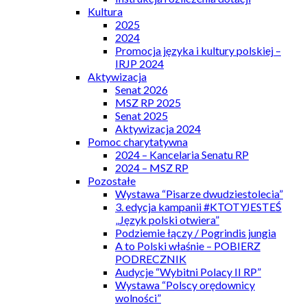
Kultura
2025
2024
Promocja języka i kultury polskiej –
IRJP 2024
Aktywizacja
Senat 2026
MSZ RP 2025
Senat 2025
Aktywizacja 2024
Pomoc charytatywna
2024 – Kancelaria Senatu RP
2024 – MSZ RP
Pozostałe
Wystawa “Pisarze dwudziestolecia”
3. edycja kampanii #KTOTYJESTEŚ
„Język polski otwiera”
Podziemie łączy / Pogrindis jungia
A to Polski właśnie – POBIERZ
PODRECZNIK
Audycje “Wybitni Polacy II RP”
Wystawa “Polscy orędownicy
wolności”