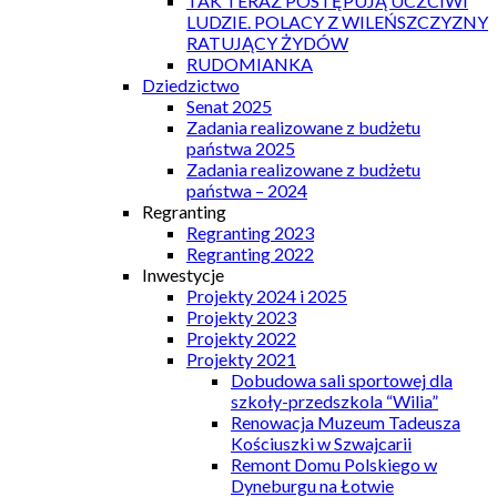
TAK TERAZ POSTĘPUJĄ UCZCIWI
LUDZIE. POLACY Z WILEŃSZCZYZNY
RATUJĄCY ŻYDÓW
RUDOMIANKA
Dziedzictwo
Senat 2025
Zadania realizowane z budżetu
państwa 2025
Zadania realizowane z budżetu
państwa – 2024
Regranting
Regranting 2023
Regranting 2022
Inwestycje
Projekty 2024 i 2025
Projekty 2023
Projekty 2022
Projekty 2021
Dobudowa sali sportowej dla
szkoły-przedszkola “Wilia”
Renowacja Muzeum Tadeusza
Kościuszki w Szwajcarii
Remont Domu Polskiego w
Dyneburgu na Łotwie