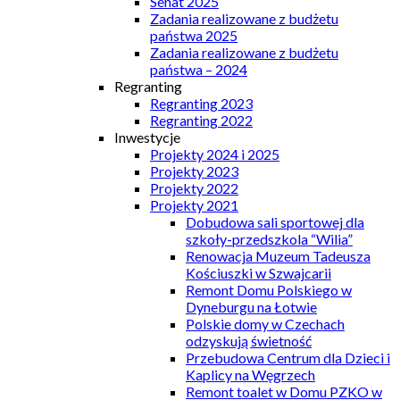
Senat 2025
Zadania realizowane z budżetu
państwa 2025
Zadania realizowane z budżetu
państwa – 2024
Regranting
Regranting 2023
Regranting 2022
Inwestycje
Projekty 2024 i 2025
Projekty 2023
Projekty 2022
Projekty 2021
Dobudowa sali sportowej dla
szkoły-przedszkola “Wilia”
Renowacja Muzeum Tadeusza
Kościuszki w Szwajcarii
Remont Domu Polskiego w
Dyneburgu na Łotwie
Polskie domy w Czechach
odzyskują świetność
Przebudowa Centrum dla Dzieci i
Kaplicy na Węgrzech
Remont toalet w Domu PZKO w