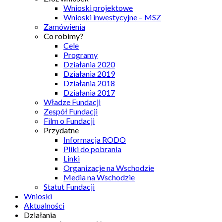
Wnioski projektowe
Wnioski inwestycyjne – MSZ
Zamówienia
Co robimy?
Cele
Programy
Działania 2020
Działania 2019
Działania 2018
Działania 2017
Władze Fundacji
Zespół Fundacji
Film o Fundacji
Przydatne
Informacja RODO
Pliki do pobrania
Linki
Organizacje na Wschodzie
Media na Wschodzie
Statut Fundacji
Wnioski
Aktualności
Działania