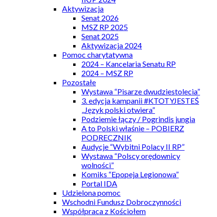
Aktywizacja
Senat 2026
MSZ RP 2025
Senat 2025
Aktywizacja 2024
Pomoc charytatywna
2024 – Kancelaria Senatu RP
2024 – MSZ RP
Pozostałe
Wystawa “Pisarze dwudziestolecia”
3. edycja kampanii #KTOTYJESTEŚ
„Język polski otwiera”
Podziemie łączy / Pogrindis jungia
A to Polski właśnie – POBIERZ
PODRECZNIK
Audycje “Wybitni Polacy II RP”
Wystawa “Polscy orędownicy
wolności”
Komiks “Epopeja Legionowa”
Portal IDA
Udzielona pomoc
Wschodni Fundusz Dobroczynności
Współpraca z Kościołem