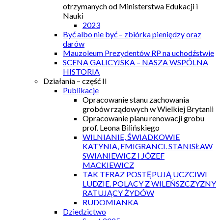
otrzymanych od Ministerstwa Edukacji i
Nauki
2023
Być albo nie być – zbiórka pieniędzy oraz
darów
Mauzoleum Prezydentów RP na uchodźstwie
SCENA GALICYJSKA – NASZA WSPÓLNA
HISTORIA
Działania – część II
Publikacje
Opracowanie stanu zachowania
grobów rządowych w Wielkiej Brytanii
Opracowanie planu renowacji grobu
prof. Leona Bilińskiego
WILNIANIE, ŚWIADKOWIE
KATYNIA, EMIGRANCI. STANISŁAW
SWIANIEWICZ I JÓZEF
MACKIEWICZ
TAK TERAZ POSTĘPUJĄ UCZCIWI
LUDZIE. POLACY Z WILEŃSZCZYZNY
RATUJĄCY ŻYDÓW
RUDOMIANKA
Dziedzictwo