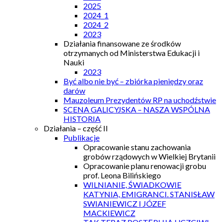
2025
2024_1
2024_2
2023
Działania finansowane ze środków
otrzymanych od Ministerstwa Edukacji i
Nauki
2023
Być albo nie być – zbiórka pieniędzy oraz
darów
Mauzoleum Prezydentów RP na uchodźstwie
SCENA GALICYJSKA – NASZA WSPÓLNA
HISTORIA
Działania – część II
Publikacje
Opracowanie stanu zachowania
grobów rządowych w Wielkiej Brytanii
Opracowanie planu renowacji grobu
prof. Leona Bilińskiego
WILNIANIE, ŚWIADKOWIE
KATYNIA, EMIGRANCI. STANISŁAW
SWIANIEWICZ I JÓZEF
MACKIEWICZ