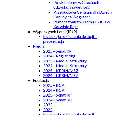
Polskie domy w Czechach
odzyskują świetność
Przebudowa Centrum dla Dzieci i
Kaplicy na Węgrzech
Remont toalet w Domu PZKO w
Karwinie Raju
Wypoczynek Letni (IRJP)
Instrukcja rozliczenia dotacji –
prezentacja
Media
2025 – Senat RP
2024 – Regranting
2025 – Media i Struktury
2024 – Media i Struktury
2025 – KPRM/MSZ
2024 – KPRM/MSZ
Edukacja
2025 – IRJP
2024 – IRJP
2025 – Senat RP
2024 – Senat RP
2023
2022
Instrukcja rozliczenia dotacji