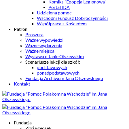
Komiks “Epopeja Legionowa”
Portal IDA
Udzielona pomoc
Wschodni Fundusz Dobroczynności
Współpraca z Kościołem
Patron
Broszura
Ważne wypowiedzi
Ważne wydarzenia
Ważne miejsca
Wystawa o Janie Olszewskim
Scenariusze lekcji dla szkół:
podstawowych
ponadpodstawowych
Fundacja Archiwum Jana Olszewskiego
Kontakt
Fundacja
Złóż wniosek