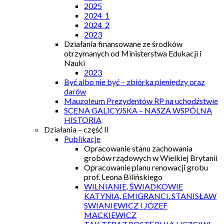
2025
2024_1
2024_2
2023
Działania finansowane ze środków
otrzymanych od Ministerstwa Edukacji i
Nauki
2023
Być albo nie być – zbiórka pieniędzy oraz
darów
Mauzoleum Prezydentów RP na uchodźstwie
SCENA GALICYJSKA – NASZA WSPÓLNA
HISTORIA
Działania – część II
Publikacje
Opracowanie stanu zachowania
grobów rządowych w Wielkiej Brytanii
Opracowanie planu renowacji grobu
prof. Leona Bilińskiego
WILNIANIE, ŚWIADKOWIE
KATYNIA, EMIGRANCI. STANISŁAW
SWIANIEWICZ I JÓZEF
MACKIEWICZ