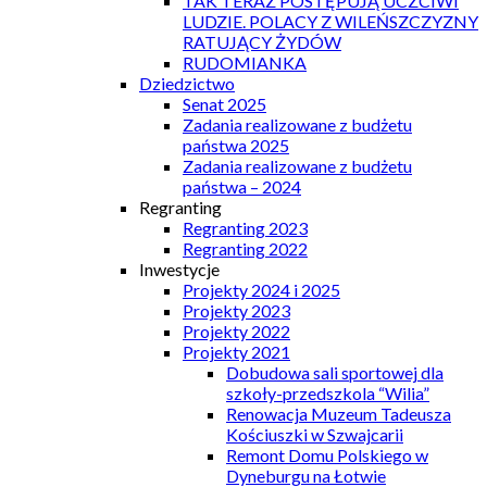
TAK TERAZ POSTĘPUJĄ UCZCIWI
LUDZIE. POLACY Z WILEŃSZCZYZNY
RATUJĄCY ŻYDÓW
RUDOMIANKA
Dziedzictwo
Senat 2025
Zadania realizowane z budżetu
państwa 2025
Zadania realizowane z budżetu
państwa – 2024
Regranting
Regranting 2023
Regranting 2022
Inwestycje
Projekty 2024 i 2025
Projekty 2023
Projekty 2022
Projekty 2021
Dobudowa sali sportowej dla
szkoły-przedszkola “Wilia”
Renowacja Muzeum Tadeusza
Kościuszki w Szwajcarii
Remont Domu Polskiego w
Dyneburgu na Łotwie