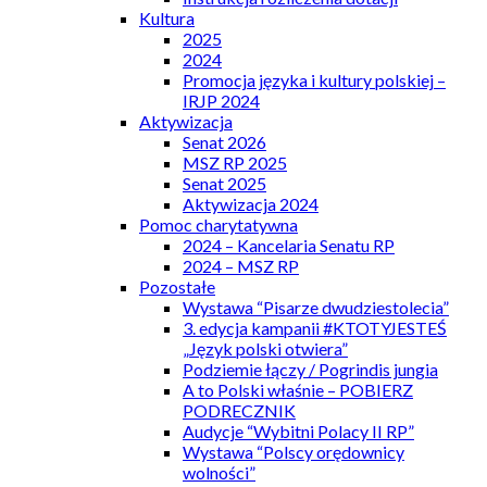
Kultura
2025
2024
Promocja języka i kultury polskiej –
IRJP 2024
Aktywizacja
Senat 2026
MSZ RP 2025
Senat 2025
Aktywizacja 2024
Pomoc charytatywna
2024 – Kancelaria Senatu RP
2024 – MSZ RP
Pozostałe
Wystawa “Pisarze dwudziestolecia”
3. edycja kampanii #KTOTYJESTEŚ
„Język polski otwiera”
Podziemie łączy / Pogrindis jungia
A to Polski właśnie – POBIERZ
PODRECZNIK
Audycje “Wybitni Polacy II RP”
Wystawa “Polscy orędownicy
wolności”