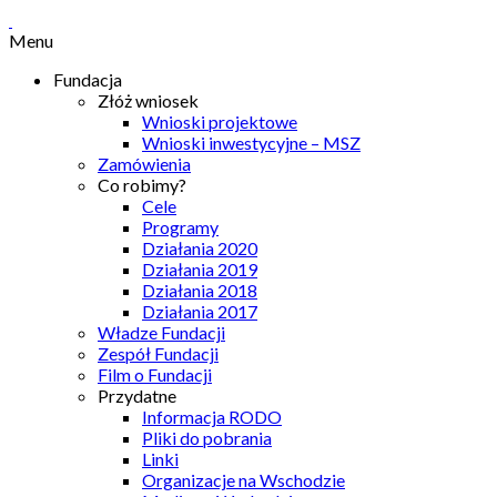
Menu
Fundacja
Złóż wniosek
Wnioski projektowe
Wnioski inwestycyjne – MSZ
Zamówienia
Co robimy?
Cele
Programy
Działania 2020
Działania 2019
Działania 2018
Działania 2017
Władze Fundacji
Zespół Fundacji
Film o Fundacji
Przydatne
Informacja RODO
Pliki do pobrania
Linki
Organizacje na Wschodzie