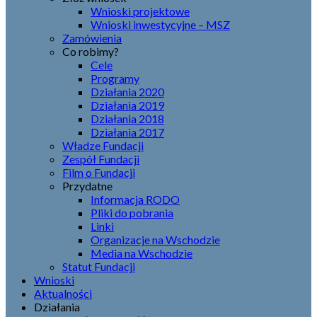
Wnioski projektowe
Wnioski inwestycyjne – MSZ
Zamówienia
Co robimy?
Cele
Programy
Działania 2020
Działania 2019
Działania 2018
Działania 2017
Władze Fundacji
Zespół Fundacji
Film o Fundacji
Przydatne
Informacja RODO
Pliki do pobrania
Linki
Organizacje na Wschodzie
Media na Wschodzie
Statut Fundacji
Wnioski
Aktualności
Działania