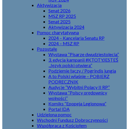
Aktywizacja
Senat 2026
MSZ RP 2025
Senat 2025
Aktywizacja 2024
Pomoc charytatywna
2024 – Kancelaria Senatu RP
2024 – MSZ RP
Pozostałe
Wystawa “Pisarze dwudziestolecia”
3. edycja kampanii #KTOTYJESTEŚ
„Język polski otwiera”
Podziemie łączy / Pogrindis jungia
A to Polski właśnie – POBIERZ
PODRECZNIK
Audycje “Wybitni Polacy II RP”
Wystawa “Polscy orędownicy
wolności”
Komiks “Epopeja Legionowa”
Portal IDA
Udzielona pomoc
Wschodni Fundusz Dobroczynności
Współpraca z Kościołem