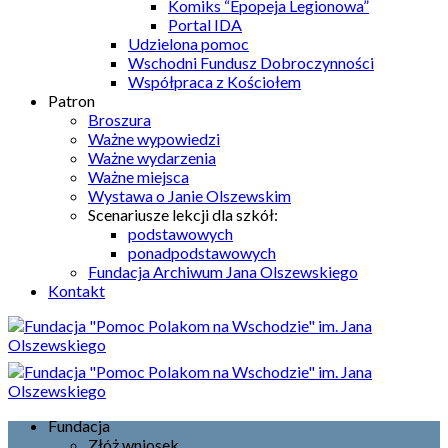
Komiks “Epopeja Legionowa”
Portal IDA
Udzielona pomoc
Wschodni Fundusz Dobroczynności
Współpraca z Kościołem
Patron
Broszura
Ważne wypowiedzi
Ważne wydarzenia
Ważne miejsca
Wystawa o Janie Olszewskim
Scenariusze lekcji dla szkół:
podstawowych
ponadpodstawowych
Fundacja Archiwum Jana Olszewskiego
Kontakt
Fundacja
Złóż wniosek