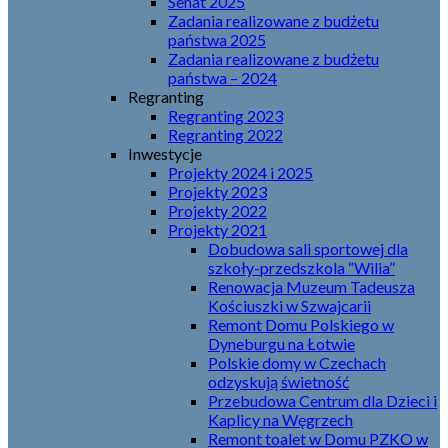
Senat 2025
Zadania realizowane z budżetu
państwa 2025
Zadania realizowane z budżetu
państwa – 2024
Regranting
Regranting 2023
Regranting 2022
Inwestycje
Projekty 2024 i 2025
Projekty 2023
Projekty 2022
Projekty 2021
Dobudowa sali sportowej dla
szkoły-przedszkola “Wilia”
Renowacja Muzeum Tadeusza
Kościuszki w Szwajcarii
Remont Domu Polskiego w
Dyneburgu na Łotwie
Polskie domy w Czechach
odzyskują świetność
Przebudowa Centrum dla Dzieci i
Kaplicy na Węgrzech
Remont toalet w Domu PZKO w