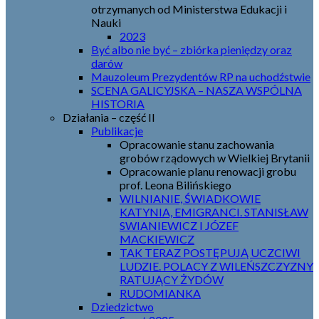
otrzymanych od Ministerstwa Edukacji i
Nauki
2023
Być albo nie być – zbiórka pieniędzy oraz
darów
Mauzoleum Prezydentów RP na uchodźstwie
SCENA GALICYJSKA – NASZA WSPÓLNA
HISTORIA
Działania – część II
Publikacje
Opracowanie stanu zachowania
grobów rządowych w Wielkiej Brytanii
Opracowanie planu renowacji grobu
prof. Leona Bilińskiego
WILNIANIE, ŚWIADKOWIE
KATYNIA, EMIGRANCI. STANISŁAW
SWIANIEWICZ I JÓZEF
MACKIEWICZ
TAK TERAZ POSTĘPUJĄ UCZCIWI
LUDZIE. POLACY Z WILEŃSZCZYZNY
RATUJĄCY ŻYDÓW
RUDOMIANKA
Dziedzictwo