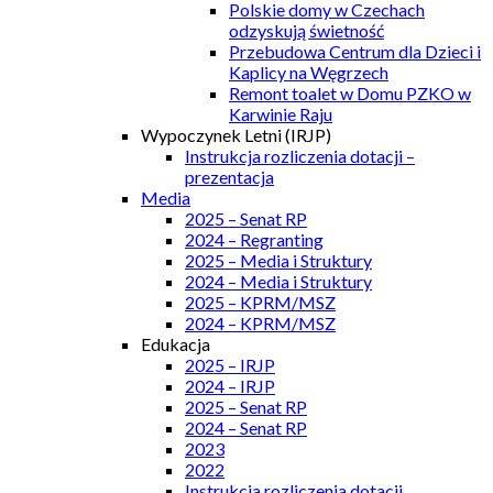
Polskie domy w Czechach
odzyskują świetność
Przebudowa Centrum dla Dzieci i
Kaplicy na Węgrzech
Remont toalet w Domu PZKO w
Karwinie Raju
Wypoczynek Letni (IRJP)
Instrukcja rozliczenia dotacji –
prezentacja
Media
2025 – Senat RP
2024 – Regranting
2025 – Media i Struktury
2024 – Media i Struktury
2025 – KPRM/MSZ
2024 – KPRM/MSZ
Edukacja
2025 – IRJP
2024 – IRJP
2025 – Senat RP
2024 – Senat RP
2023
2022
Instrukcja rozliczenia dotacji