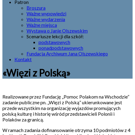
Patron
Broszura
Ważne wypowiedzi
Ważne wydarzenia
Ważne miejsca
Wystawa o Janie Olszewskim
Scenariusze lekcji dla szkół:
podstawowych
ponadpodstawowych
Fundacja Archiwum Jana Olszewskiego
Kontakt
«Więzi z Polską»
Realizowane przez Fundację „Pomoc Polakom na Wschodzie”
zadanie publiczne pn. „Więzi z Polską” ukierunkowane jest
przede wszystkim na organizację wyjazdów promujących
polską kulturę i historię wśród przedstawicieli Polonii i
Polaków za granicą.
W ramach zadania dofinansowanie otrzyma 10 podmiotów z 4