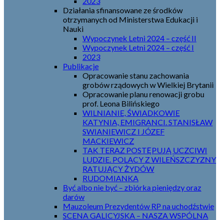
2023
Działania sfinansowane ze środków
otrzymanych od Ministerstwa Edukacji i
Nauki
Wypoczynek Letni 2024 – część II
Wypoczynek Letni 2024 – część I
2023
Publikacje
Opracowanie stanu zachowania
grobów rządowych w Wielkiej Brytanii
Opracowanie planu renowacji grobu
prof. Leona Bilińskiego
WILNIANIE, ŚWIADKOWIE
KATYNIA, EMIGRANCI. STANISŁAW
SWIANIEWICZ I JÓZEF
MACKIEWICZ
TAK TERAZ POSTĘPUJĄ UCZCIWI
LUDZIE. POLACY Z WILEŃSZCZYZNY
RATUJĄCY ŻYDÓW
RUDOMIANKA
Być albo nie być – zbiórka pieniędzy oraz
darów
Mauzoleum Prezydentów RP na uchodźstwie
SCENA GALICYJSKA – NASZA WSPÓLNA