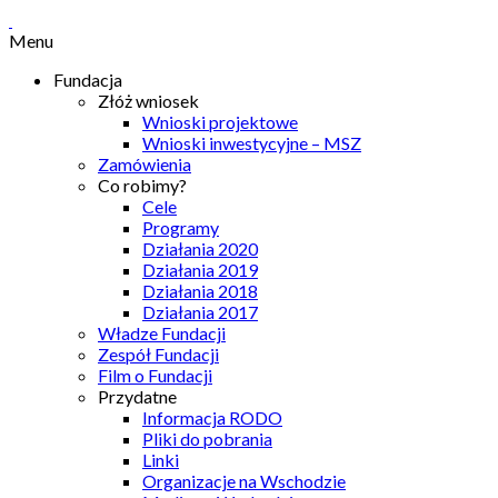
Menu
Fundacja
Złóż wniosek
Wnioski projektowe
Wnioski inwestycyjne – MSZ
Zamówienia
Co robimy?
Cele
Programy
Działania 2020
Działania 2019
Działania 2018
Działania 2017
Władze Fundacji
Zespół Fundacji
Film o Fundacji
Przydatne
Informacja RODO
Pliki do pobrania
Linki
Organizacje na Wschodzie