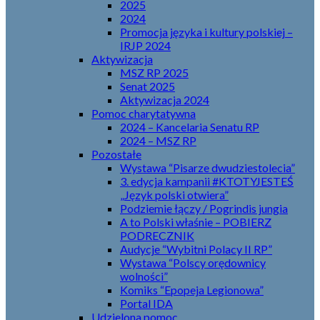
2025
2024
Promocja języka i kultury polskiej –
IRJP 2024
Aktywizacja
MSZ RP 2025
Senat 2025
Aktywizacja 2024
Pomoc charytatywna
2024 – Kancelaria Senatu RP
2024 – MSZ RP
Pozostałe
Wystawa “Pisarze dwudziestolecia”
3. edycja kampanii #KTOTYJESTEŚ
„Język polski otwiera”
Podziemie łączy / Pogrindis jungia
A to Polski właśnie – POBIERZ
PODRECZNIK
Audycje “Wybitni Polacy II RP”
Wystawa “Polscy orędownicy
wolności”
Komiks “Epopeja Legionowa”
Portal IDA
Udzielona pomoc