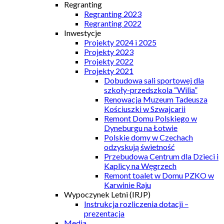
Regranting
Regranting 2023
Regranting 2022
Inwestycje
Projekty 2024 i 2025
Projekty 2023
Projekty 2022
Projekty 2021
Dobudowa sali sportowej dla
szkoły-przedszkola “Wilia”
Renowacja Muzeum Tadeusza
Kościuszki w Szwajcarii
Remont Domu Polskiego w
Dyneburgu na Łotwie
Polskie domy w Czechach
odzyskują świetność
Przebudowa Centrum dla Dzieci i
Kaplicy na Węgrzech
Remont toalet w Domu PZKO w
Karwinie Raju
Wypoczynek Letni (IRJP)
Instrukcja rozliczenia dotacji –
prezentacja
Media