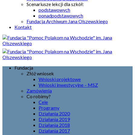
Scenariusze lekcji dla szkół:
podstawowych
ponadpodstawowych
Fundacja Archiwum Jana Olszewskiego
Kontakt
Fundacja
Złóż wniosek
Wnioski projektowe
Wnioski inwestycyjne – MSZ
Zamówienia
Co robimy?
Cele
Programy
Działania 2020
Działania 2019
Działania 2018
Działania 2017