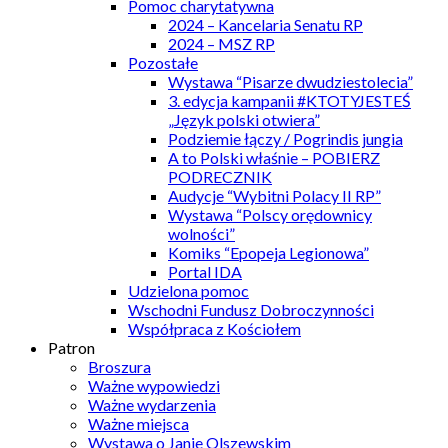
Pomoc charytatywna
2024 – Kancelaria Senatu RP
2024 – MSZ RP
Pozostałe
Wystawa “Pisarze dwudziestolecia”
3. edycja kampanii #KTOTYJESTEŚ
„Język polski otwiera”
Podziemie łączy / Pogrindis jungia
A to Polski właśnie – POBIERZ
PODRECZNIK
Audycje “Wybitni Polacy II RP”
Wystawa “Polscy orędownicy
wolności”
Komiks “Epopeja Legionowa”
Portal IDA
Udzielona pomoc
Wschodni Fundusz Dobroczynności
Współpraca z Kościołem
Patron
Broszura
Ważne wypowiedzi
Ważne wydarzenia
Ważne miejsca
Wystawa o Janie Olszewskim