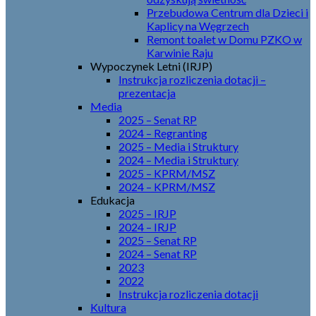
Przebudowa Centrum dla Dzieci i
Kaplicy na Węgrzech
Remont toalet w Domu PZKO w
Karwinie Raju
Wypoczynek Letni (IRJP)
Instrukcja rozliczenia dotacji –
prezentacja
Media
2025 – Senat RP
2024 – Regranting
2025 – Media i Struktury
2024 – Media i Struktury
2025 – KPRM/MSZ
2024 – KPRM/MSZ
Edukacja
2025 – IRJP
2024 – IRJP
2025 – Senat RP
2024 – Senat RP
2023
2022
Instrukcja rozliczenia dotacji
Kultura