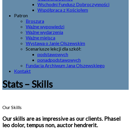
Wschodni Fundusz Dobroczynności
Współpraca z Kościołem
Patron
Broszura
Ważne wypowiedzi
Ważne wydarzenia
Ważne miejsca
Wystawa o Janie Olszewskim
Scenariusze lekcji dla szkół:
podstawowych
ponadpodstawowych
Fundacja Archiwum Jana Olszewskiego
Kontakt
Stats – Skills
Our Skills
Our skills are as impressive as our clients. Phasel
leo dolor, tempus non, auctor hendrerit.