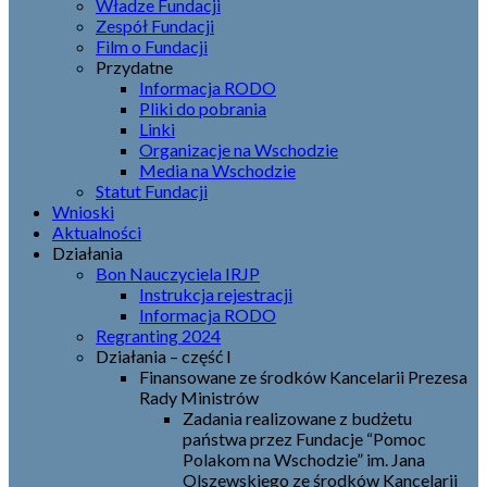
Władze Fundacji
Zespół Fundacji
Film o Fundacji
Przydatne
Informacja RODO
Pliki do pobrania
Linki
Organizacje na Wschodzie
Media na Wschodzie
Statut Fundacji
Wnioski
Aktualności
Działania
Bon Nauczyciela IRJP
Instrukcja rejestracji
Informacja RODO
Regranting 2024
Działania – część I
Finansowane ze środków Kancelarii Prezesa
Rady Ministrów
Zadania realizowane z budżetu
państwa przez Fundacje “Pomoc
Polakom na Wschodzie” im. Jana
Olszewskiego ze środków Kancelarii