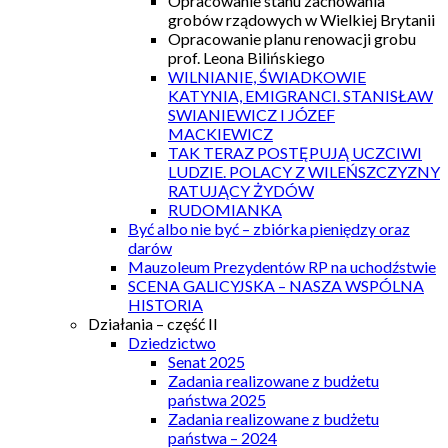
Opracowanie stanu zachowania
grobów rządowych w Wielkiej Brytanii
Opracowanie planu renowacji grobu
prof. Leona Bilińskiego
WILNIANIE, ŚWIADKOWIE
KATYNIA, EMIGRANCI. STANISŁAW
SWIANIEWICZ I JÓZEF
MACKIEWICZ
TAK TERAZ POSTĘPUJĄ UCZCIWI
LUDZIE. POLACY Z WILEŃSZCZYZNY
RATUJĄCY ŻYDÓW
RUDOMIANKA
Być albo nie być – zbiórka pieniędzy oraz
darów
Mauzoleum Prezydentów RP na uchodźstwie
SCENA GALICYJSKA – NASZA WSPÓLNA
HISTORIA
Działania – część II
Dziedzictwo
Senat 2025
Zadania realizowane z budżetu
państwa 2025
Zadania realizowane z budżetu
państwa – 2024