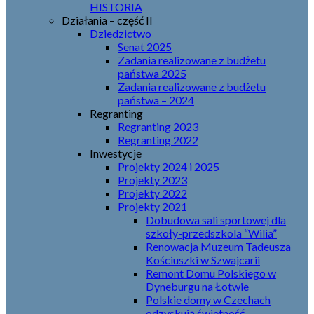
HISTORIA
Działania – część II
Dziedzictwo
Senat 2025
Zadania realizowane z budżetu
państwa 2025
Zadania realizowane z budżetu
państwa – 2024
Regranting
Regranting 2023
Regranting 2022
Inwestycje
Projekty 2024 i 2025
Projekty 2023
Projekty 2022
Projekty 2021
Dobudowa sali sportowej dla
szkoły-przedszkola “Wilia”
Renowacja Muzeum Tadeusza
Kościuszki w Szwajcarii
Remont Domu Polskiego w
Dyneburgu na Łotwie
Polskie domy w Czechach
odzyskują świetność