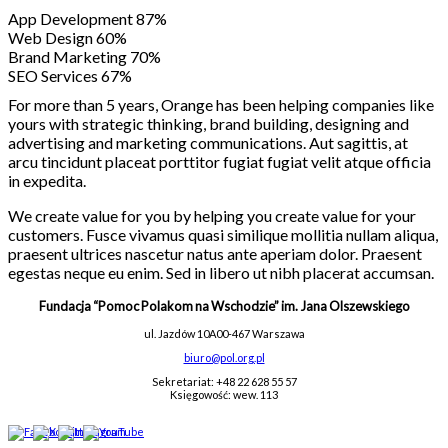
App Development 87%
Web Design 60%
Brand Marketing 70%
SEO Services 67%
For more than 5 years, Orange has been helping companies like
yours with strategic thinking, brand building, designing and
advertising and marketing communications. Aut sagittis, at
arcu tincidunt placeat porttitor fugiat fugiat velit atque officia
in expedita.
We create value for you by helping you create value for your
customers. Fusce vivamus quasi similique mollitia nullam aliqua,
praesent ultrices nascetur natus ante aperiam dolor. Praesent
egestas neque eu enim. Sed in libero ut nibh placerat accumsan.
Fundacja “Pomoc Polakom na Wschodzie” im. Jana Olszewskiego
ul. Jazdów 10A
00-467 Warszawa
biuro@pol.org.pl
Sekretariat: +48 22 628 55 57
Księgowość: wew. 113