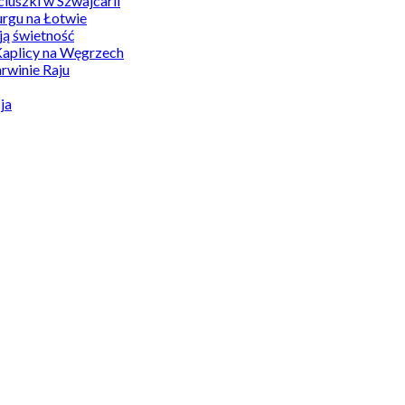
uszki w Szwajcarii
rgu na Łotwie
ą świetność
Kaplicy na Węgrzech
winie Raju
ja