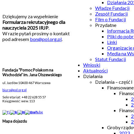
Działania 20
Władze Fundacji
Zespół Fundacji
Dziękujemy za wypełnienie
Film o Fundacji
Formularza rekrutacyjnego dla
Przydatne
nauczyciela 2025 IRJP
.
Informacja
W razie pytań prosimy o kontakt
Pliki do pobr
pod adresem
bon@pol.org.pl
.
Linki
Organizacje
Media na Ws
Statut Fundacji
Wnioski
Fundacja “Pomoc Polakom na
Aktualności
Wschodzie” im. Jana Olszewskiego
Działania
Działania – część I
ul. Jazdów 10A
00-467 Warszawa
Finansowan
biuro@pol.org.pl
Finans
Sekretariat: +48 22 628 55 57
2
Księgowość: wew. 113
2
Finans
2
2
Mapa dojazdu
Groby rządow
2023