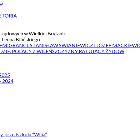
ów
STORIA
ządowych w Wielkiej Brytanii
 Leona Bilińskiego
 EMIGRANCI. STANISŁAW SWIANIEWICZ I JÓZEF MACKIEWI
DZIE. POLACY Z WILEŃSZCZYZNY RATUJĄCY ŻYDÓW
 2025
– 2024
y-przedszkola “Wilia”