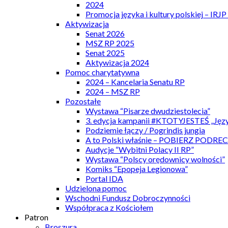
2024
Promocja języka i kultury polskiej – IRJ
Aktywizacja
Senat 2026
MSZ RP 2025
Senat 2025
Aktywizacja 2024
Pomoc charytatywna
2024 – Kancelaria Senatu RP
2024 – MSZ RP
Pozostałe
Wystawa “Pisarze dwudziestolecia”
3. edycja kampanii #KTOTYJESTEŚ „Języ
Podziemie łączy / Pogrindis jungia
A to Polski właśnie – POBIERZ PODRE
Audycje “Wybitni Polacy II RP”
Wystawa “Polscy orędownicy wolności”
Komiks “Epopeja Legionowa”
Portal IDA
Udzielona pomoc
Wschodni Fundusz Dobroczynności
Współpraca z Kościołem
Patron
Broszura