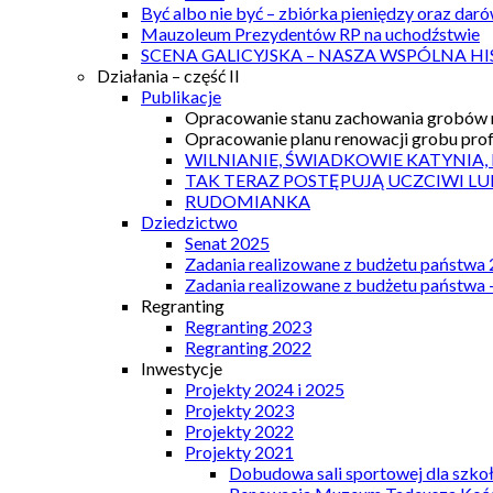
Być albo nie być – zbiórka pieniędzy oraz dar
Mauzoleum Prezydentów RP na uchodźstwie
SCENA GALICYJSKA – NASZA WSPÓLNA HI
Działania – część II
Publikacje
Opracowanie stanu zachowania grobów r
Opracowanie planu renowacji grobu prof.
WILNIANIE, ŚWIADKOWIE KATYNIA,
TAK TERAZ POSTĘPUJĄ UCZCIWI LU
RUDOMIANKA
Dziedzictwo
Senat 2025
Zadania realizowane z budżetu państwa
Zadania realizowane z budżetu państwa 
Regranting
Regranting 2023
Regranting 2022
Inwestycje
Projekty 2024 i 2025
Projekty 2023
Projekty 2022
Projekty 2021
Dobudowa sali sportowej dla szkoł