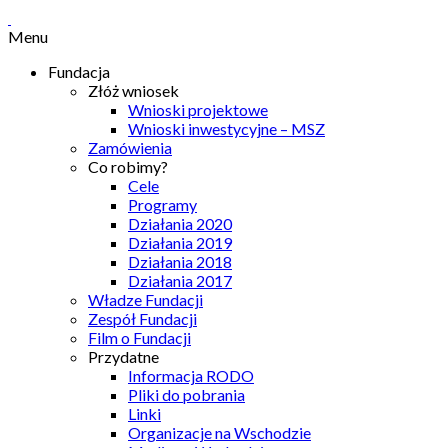
Menu
Fundacja
Złóż wniosek
Wnioski projektowe
Wnioski inwestycyjne – MSZ
Zamówienia
Co robimy?
Cele
Programy
Działania 2020
Działania 2019
Działania 2018
Działania 2017
Władze Fundacji
Zespół Fundacji
Film o Fundacji
Przydatne
Informacja RODO
Pliki do pobrania
Linki
Organizacje na Wschodzie