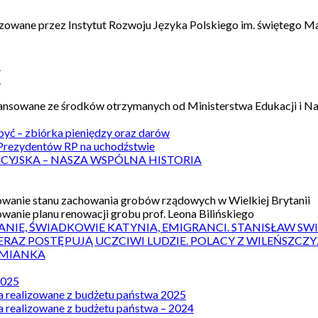
izowane przez Instytut Rozwoju Języka Polskiego im. świętego M
1
2
nansowane ze środków otrzymanych od Ministerstwa Edukacji i N
 być – zbiórka pieniędzy oraz darów
rezydentów RP na uchodźstwie
ICYJSKA – NASZA WSPÓLNA HISTORIA
wanie stanu zachowania grobów rządowych w Wielkiej Brytanii
wanie planu renowacji grobu prof. Leona Bilińskiego
ANIE, ŚWIADKOWIE KATYNIA, EMIGRANCI. STANISŁAW SW
ERAZ POSTĘPUJĄ UCZCIWI LUDZIE. POLACY Z WILEŃSZC
MIANKA
2025
a realizowane z budżetu państwa 2025
a realizowane z budżetu państwa – 2024