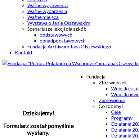
Ważne wypowiedzi
Ważne wydarzenia
Ważne miejsca
Wystawa o Janie Olszewskim
Scenariusze lekcji dla szkół:
podstawowych
ponadpodstawowych
Fundacja Archiwum Jana Olszewskiego
Kontakt
Fundacja
Złóż wniosek
Wnioski pro
Wnioski inw
Zamówienia
Co robimy?
Cele
Dziękujemy!
Programy
Działania 20
Formularz został pomyślnie
Działania 20
wysłany.
Działania 20