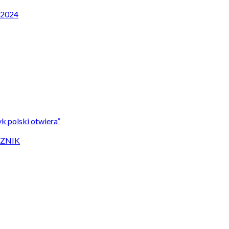
P 2024
k polski otwiera”
CZNIK