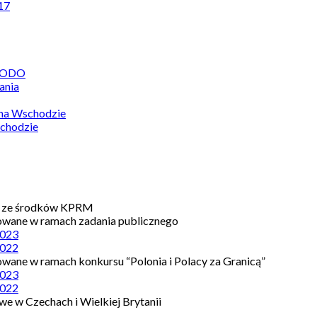
17
 RODO
ania
 na Wschodzie
chodzie
e ze środków KPRM
owane w ramach zadania publicznego
023
022
owane w ramach konkursu “Polonia i Polacy za Granicą”
023
022
e w Czechach i Wielkiej Brytanii