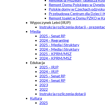
Renowacja Muzeum Tadeusza Kości
Remont Domu Polskiego w Dynebu
Polskie domy w Czechach odzyskuj
Przebudowa Centrum dla Dzieci i 
Remont toalet w Domu PZKO w Kar
Wypoczynek Letni (IRJP)
Instrukcja rozliczenia dotacji – prezentac
Media
2025 – Senat RP
2024 – Regranting
2025 – Media i Struktury
2024 – Media i Struktury
2025 – KPRM/MSZ
2024 – KPRM/MSZ
Edukacja
2025 – IRJP
2024 – IRJP
2025 – Senat RP
2024 – Senat RP
2023
2022
Instrukcja rozliczenia dotacji
Kultura
2025