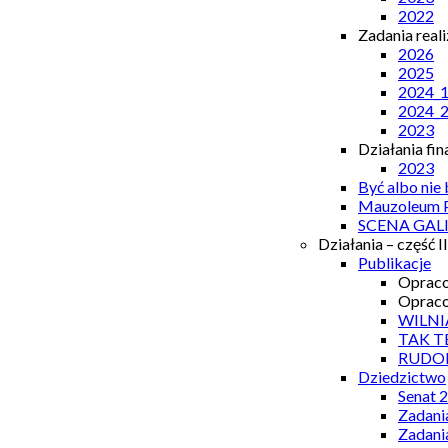
2022
Zadania real
2026
2025
2024_
2024_
2023
Działania fi
2023
Być albo nie
Mauzoleum P
SCENA GAL
Działania – część II
Publikacje
Opraco
Opraco
WILNI
TAK T
RUDO
Dziedzictwo
Senat 
Zadani
Zadani