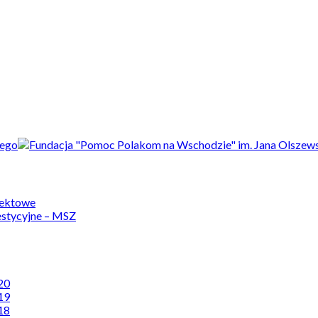
jektowe
estycyjne – MSZ
20
19
18