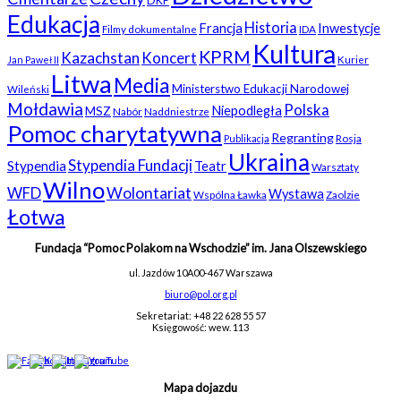
DKP
Edukacja
Historia
Francja
Inwestycje
Filmy dokumentalne
IDA
Kultura
KPRM
Kazachstan
Koncert
Kurier
Jan Paweł II
Litwa
Media
Ministerstwo Edukacji Narodowej
Wileński
Mołdawia
Polska
Niepodległa
MSZ
Nabór
Naddniestrze
Pomoc charytatywna
Regranting
Rosja
Publikacja
Ukraina
Stypendia Fundacji
Stypendia
Teatr
Warsztaty
Wilno
WFD
Wolontariat
Wystawa
Wspólna Ławka
Zaolzie
Łotwa
Fundacja “Pomoc Polakom na Wschodzie” im. Jana Olszewskiego
ul. Jazdów 10A
00-467 Warszawa
biuro@pol.org.pl
Sekretariat: +48 22 628 55 57
Księgowość: wew. 113
Mapa dojazdu