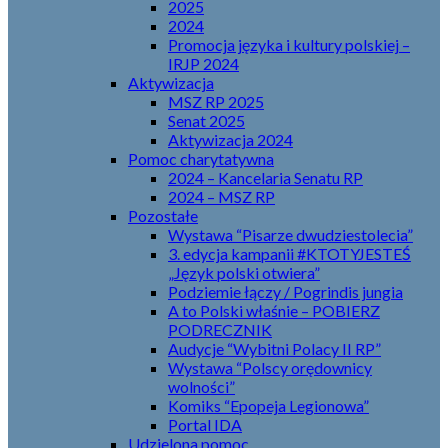
2025
2024
Promocja języka i kultury polskiej –
IRJP 2024
Aktywizacja
MSZ RP 2025
Senat 2025
Aktywizacja 2024
Pomoc charytatywna
2024 – Kancelaria Senatu RP
2024 – MSZ RP
Pozostałe
Wystawa “Pisarze dwudziestolecia”
3. edycja kampanii #KTOTYJESTEŚ
„Język polski otwiera”
Podziemie łączy / Pogrindis jungia
A to Polski właśnie – POBIERZ
PODRECZNIK
Audycje “Wybitni Polacy II RP”
Wystawa “Polscy orędownicy
wolności”
Komiks “Epopeja Legionowa”
Portal IDA
Udzielona pomoc