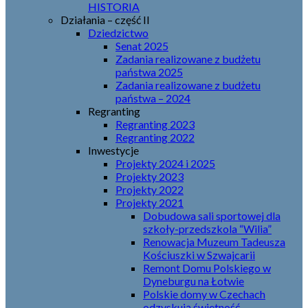
HISTORIA
Działania – część II
Dziedzictwo
Senat 2025
Zadania realizowane z budżetu
państwa 2025
Zadania realizowane z budżetu
państwa – 2024
Regranting
Regranting 2023
Regranting 2022
Inwestycje
Projekty 2024 i 2025
Projekty 2023
Projekty 2022
Projekty 2021
Dobudowa sali sportowej dla
szkoły-przedszkola “Wilia”
Renowacja Muzeum Tadeusza
Kościuszki w Szwajcarii
Remont Domu Polskiego w
Dyneburgu na Łotwie
Polskie domy w Czechach
odzyskują świetność