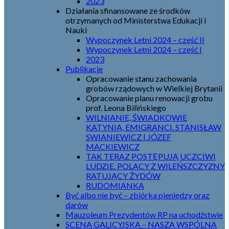
2023
Działania sfinansowane ze środków
otrzymanych od Ministerstwa Edukacji i
Nauki
Wypoczynek Letni 2024 – część II
Wypoczynek Letni 2024 – część I
2023
Publikacje
Opracowanie stanu zachowania
grobów rządowych w Wielkiej Brytanii
Opracowanie planu renowacji grobu
prof. Leona Bilińskiego
WILNIANIE, ŚWIADKOWIE
KATYNIA, EMIGRANCI. STANISŁAW
SWIANIEWICZ I JÓZEF
MACKIEWICZ
TAK TERAZ POSTĘPUJĄ UCZCIWI
LUDZIE. POLACY Z WILEŃSZCZYZNY
RATUJĄCY ŻYDÓW
RUDOMIANKA
Być albo nie być – zbiórka pieniędzy oraz
darów
Mauzoleum Prezydentów RP na uchodźstwie
SCENA GALICYJSKA – NASZA WSPÓLNA