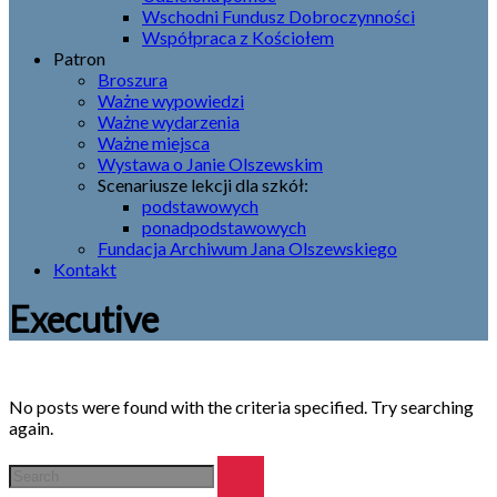
Wschodni Fundusz Dobroczynności
Współpraca z Kościołem
Patron
Broszura
Ważne wypowiedzi
Ważne wydarzenia
Ważne miejsca
Wystawa o Janie Olszewskim
Scenariusze lekcji dla szkół:
podstawowych
ponadpodstawowych
Fundacja Archiwum Jana Olszewskiego
Kontakt
Executive
No posts were found with the criteria specified. Try searching
again.