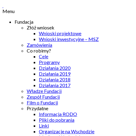
Menu
Fundacja
Złóż wniosek
Wnioski projektowe
Wnioski inwestycyjne – MSZ
Zamówienia
Co robimy?
Cele
Programy
Działania 2020
Działania 2019
Działania 2018
Działania 2017
Władze Fundacji
Zespół Fundacji
Film o Fundacji
Przydatne
Informacja RODO
Pliki do pobrania
Linki
Organizacje na Wschodzie