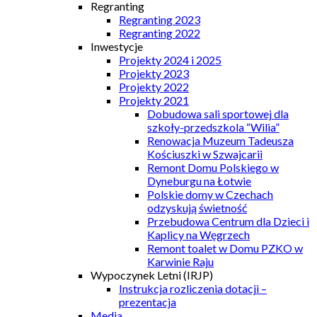
Regranting
Regranting 2023
Regranting 2022
Inwestycje
Projekty 2024 i 2025
Projekty 2023
Projekty 2022
Projekty 2021
Dobudowa sali sportowej dla
szkoły-przedszkola “Wilia”
Renowacja Muzeum Tadeusza
Kościuszki w Szwajcarii
Remont Domu Polskiego w
Dyneburgu na Łotwie
Polskie domy w Czechach
odzyskują świetność
Przebudowa Centrum dla Dzieci i
Kaplicy na Węgrzech
Remont toalet w Domu PZKO w
Karwinie Raju
Wypoczynek Letni (IRJP)
Instrukcja rozliczenia dotacji –
prezentacja
Media