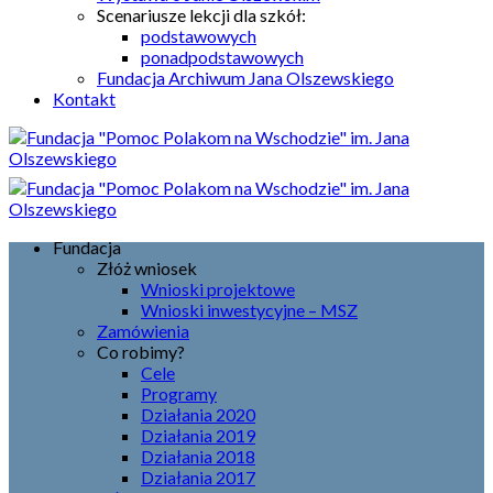
Scenariusze lekcji dla szkół:
podstawowych
ponadpodstawowych
Fundacja Archiwum Jana Olszewskiego
Kontakt
Fundacja
Złóż wniosek
Wnioski projektowe
Wnioski inwestycyjne – MSZ
Zamówienia
Co robimy?
Cele
Programy
Działania 2020
Działania 2019
Działania 2018
Działania 2017