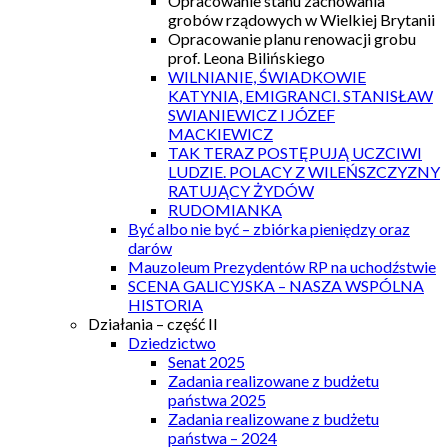
Opracowanie stanu zachowania
grobów rządowych w Wielkiej Brytanii
Opracowanie planu renowacji grobu
prof. Leona Bilińskiego
WILNIANIE, ŚWIADKOWIE
KATYNIA, EMIGRANCI. STANISŁAW
SWIANIEWICZ I JÓZEF
MACKIEWICZ
TAK TERAZ POSTĘPUJĄ UCZCIWI
LUDZIE. POLACY Z WILEŃSZCZYZNY
RATUJĄCY ŻYDÓW
RUDOMIANKA
Być albo nie być – zbiórka pieniędzy oraz
darów
Mauzoleum Prezydentów RP na uchodźstwie
SCENA GALICYJSKA – NASZA WSPÓLNA
HISTORIA
Działania – część II
Dziedzictwo
Senat 2025
Zadania realizowane z budżetu
państwa 2025
Zadania realizowane z budżetu
państwa – 2024