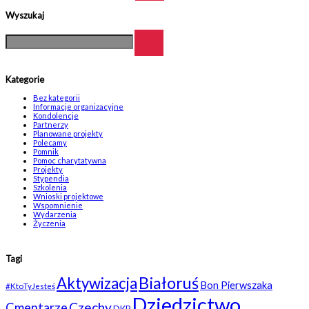
Wyszukaj
Kategorie
Bez kategorii
Informacje organizacyjne
Kondolencje
Partnerzy
Planowane projekty
Polecamy
Pomnik
Pomoc charytatywna
Projekty
Stypendia
Szkolenia
Wnioski projektowe
Wspomnienie
Wydarzenia
Życzenia
Tagi
Białoruś
Aktywizacja
Bon Pierwszaka
#KtoTyJesteś
Dziedzictwo
Czechy
Cmentarze