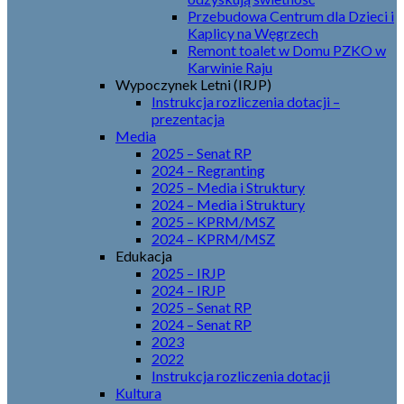
Przebudowa Centrum dla Dzieci i
Kaplicy na Węgrzech
Remont toalet w Domu PZKO w
Karwinie Raju
Wypoczynek Letni (IRJP)
Instrukcja rozliczenia dotacji –
prezentacja
Media
2025 – Senat RP
2024 – Regranting
2025 – Media i Struktury
2024 – Media i Struktury
2025 – KPRM/MSZ
2024 – KPRM/MSZ
Edukacja
2025 – IRJP
2024 – IRJP
2025 – Senat RP
2024 – Senat RP
2023
2022
Instrukcja rozliczenia dotacji
Kultura