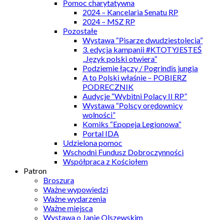
Pomoc charytatywna
2024 – Kancelaria Senatu RP
2024 – MSZ RP
Pozostałe
Wystawa “Pisarze dwudziestolecia”
3. edycja kampanii #KTOTYJESTEŚ
„Język polski otwiera”
Podziemie łączy / Pogrindis jungia
A to Polski właśnie – POBIERZ
PODRECZNIK
Audycje “Wybitni Polacy II RP”
Wystawa “Polscy orędownicy
wolności”
Komiks “Epopeja Legionowa”
Portal IDA
Udzielona pomoc
Wschodni Fundusz Dobroczynności
Współpraca z Kościołem
Patron
Broszura
Ważne wypowiedzi
Ważne wydarzenia
Ważne miejsca
Wystawa o Janie Olszewskim