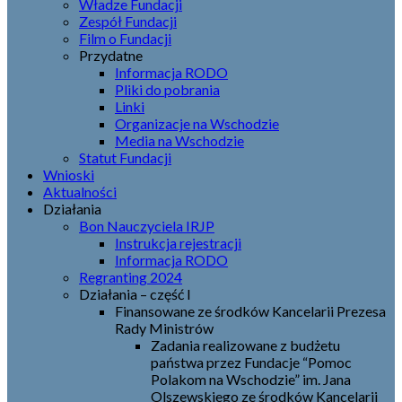
Władze Fundacji
Zespół Fundacji
Film o Fundacji
Przydatne
Informacja RODO
Pliki do pobrania
Linki
Organizacje na Wschodzie
Media na Wschodzie
Statut Fundacji
Wnioski
Aktualności
Działania
Bon Nauczyciela IRJP
Instrukcja rejestracji
Informacja RODO
Regranting 2024
Działania – część I
Finansowane ze środków Kancelarii Prezesa
Rady Ministrów
Zadania realizowane z budżetu
państwa przez Fundacje “Pomoc
Polakom na Wschodzie” im. Jana
Olszewskiego ze środków Kancelarii