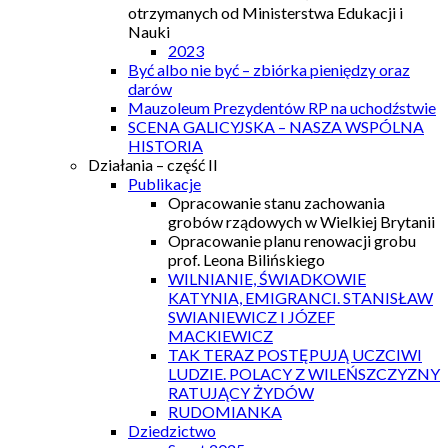
otrzymanych od Ministerstwa Edukacji i
Nauki
2023
Być albo nie być – zbiórka pieniędzy oraz
darów
Mauzoleum Prezydentów RP na uchodźstwie
SCENA GALICYJSKA – NASZA WSPÓLNA
HISTORIA
Działania – część II
Publikacje
Opracowanie stanu zachowania
grobów rządowych w Wielkiej Brytanii
Opracowanie planu renowacji grobu
prof. Leona Bilińskiego
WILNIANIE, ŚWIADKOWIE
KATYNIA, EMIGRANCI. STANISŁAW
SWIANIEWICZ I JÓZEF
MACKIEWICZ
TAK TERAZ POSTĘPUJĄ UCZCIWI
LUDZIE. POLACY Z WILEŃSZCZYZNY
RATUJĄCY ŻYDÓW
RUDOMIANKA
Dziedzictwo