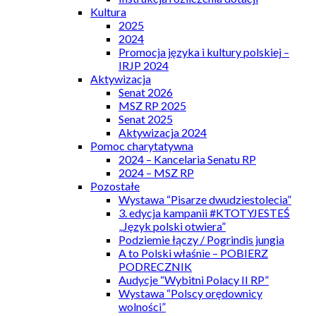
Kultura
2025
2024
Promocja języka i kultury polskiej –
IRJP 2024
Aktywizacja
Senat 2026
MSZ RP 2025
Senat 2025
Aktywizacja 2024
Pomoc charytatywna
2024 – Kancelaria Senatu RP
2024 – MSZ RP
Pozostałe
Wystawa “Pisarze dwudziestolecia”
3. edycja kampanii #KTOTYJESTEŚ
„Język polski otwiera”
Podziemie łączy / Pogrindis jungia
A to Polski właśnie – POBIERZ
PODRECZNIK
Audycje “Wybitni Polacy II RP”
Wystawa “Polscy orędownicy
wolności”