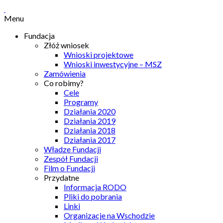
Menu
Fundacja
Złóż wniosek
Wnioski projektowe
Wnioski inwestycyjne – MSZ
Zamówienia
Co robimy?
Cele
Programy
Działania 2020
Działania 2019
Działania 2018
Działania 2017
Władze Fundacji
Zespół Fundacji
Film o Fundacji
Przydatne
Informacja RODO
Pliki do pobrania
Linki
Organizacje na Wschodzie