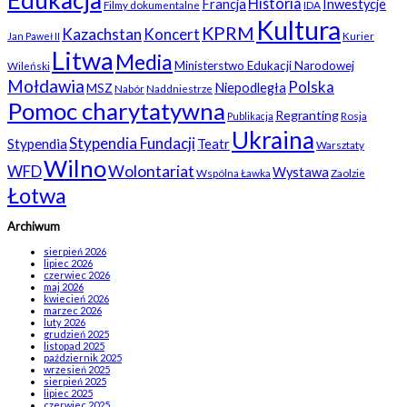
Historia
Francja
Inwestycje
Filmy dokumentalne
IDA
Kultura
KPRM
Kazachstan
Koncert
Kurier
Jan Paweł II
Litwa
Media
Ministerstwo Edukacji Narodowej
Wileński
Mołdawia
Polska
Niepodległa
MSZ
Nabór
Naddniestrze
Pomoc charytatywna
Regranting
Rosja
Publikacja
Ukraina
Stypendia Fundacji
Stypendia
Teatr
Warsztaty
Wilno
WFD
Wolontariat
Wystawa
Wspólna Ławka
Zaolzie
Łotwa
Archiwum
sierpień 2026
lipiec 2026
czerwiec 2026
maj 2026
kwiecień 2026
marzec 2026
luty 2026
grudzień 2025
listopad 2025
październik 2025
wrzesień 2025
sierpień 2025
lipiec 2025
czerwiec 2025