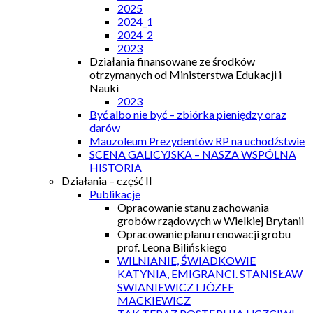
2025
2024_1
2024_2
2023
Działania finansowane ze środków
otrzymanych od Ministerstwa Edukacji i
Nauki
2023
Być albo nie być – zbiórka pieniędzy oraz
darów
Mauzoleum Prezydentów RP na uchodźstwie
SCENA GALICYJSKA – NASZA WSPÓLNA
HISTORIA
Działania – część II
Publikacje
Opracowanie stanu zachowania
grobów rządowych w Wielkiej Brytanii
Opracowanie planu renowacji grobu
prof. Leona Bilińskiego
WILNIANIE, ŚWIADKOWIE
KATYNIA, EMIGRANCI. STANISŁAW
SWIANIEWICZ I JÓZEF
MACKIEWICZ