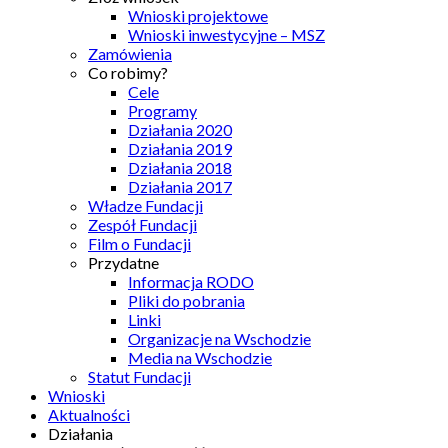
Wnioski projektowe
Wnioski inwestycyjne – MSZ
Zamówienia
Co robimy?
Cele
Programy
Działania 2020
Działania 2019
Działania 2018
Działania 2017
Władze Fundacji
Zespół Fundacji
Film o Fundacji
Przydatne
Informacja RODO
Pliki do pobrania
Linki
Organizacje na Wschodzie
Media na Wschodzie
Statut Fundacji
Wnioski
Aktualności
Działania