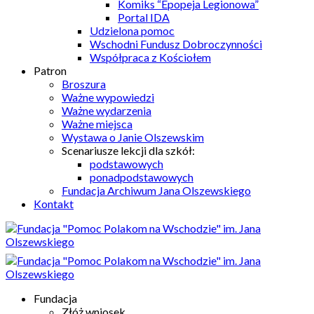
Komiks “Epopeja Legionowa”
Portal IDA
Udzielona pomoc
Wschodni Fundusz Dobroczynności
Współpraca z Kościołem
Patron
Broszura
Ważne wypowiedzi
Ważne wydarzenia
Ważne miejsca
Wystawa o Janie Olszewskim
Scenariusze lekcji dla szkół:
podstawowych
ponadpodstawowych
Fundacja Archiwum Jana Olszewskiego
Kontakt
Fundacja
Złóż wniosek