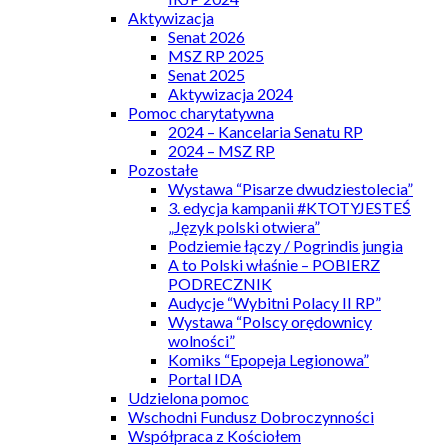
Aktywizacja
Senat 2026
MSZ RP 2025
Senat 2025
Aktywizacja 2024
Pomoc charytatywna
2024 – Kancelaria Senatu RP
2024 – MSZ RP
Pozostałe
Wystawa “Pisarze dwudziestolecia”
3. edycja kampanii #KTOTYJESTEŚ
„Język polski otwiera”
Podziemie łączy / Pogrindis jungia
A to Polski właśnie – POBIERZ
PODRECZNIK
Audycje “Wybitni Polacy II RP”
Wystawa “Polscy orędownicy
wolności”
Komiks “Epopeja Legionowa”
Portal IDA
Udzielona pomoc
Wschodni Fundusz Dobroczynności
Współpraca z Kościołem