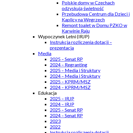
Polskie domy w Czechach
odzyskują świetność
Przebudowa Centrum dla Dzieci i
Kaplicy na Węgrzech
Remont toalet w Domu PZKO w
Karwinie Raju
Wypoczynek Letni (IRJP)
Instrukcja rozliczenia dotacji –
prezentacja
Media
2025 – Senat RP
2024 – Regranting
2025 – Media i Struktury
2024 – Media i Struktury
2025 – KPRM/MSZ
2024 – KPRM/MSZ
Edukacja
2025 – IRJP
2024 – IRJP
2025 – Senat RP
2024 – Senat RP
2023
2022
Instrukcja rozliczenia dotacji