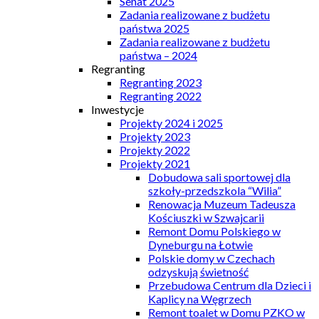
Senat 2025
Zadania realizowane z budżetu
państwa 2025
Zadania realizowane z budżetu
państwa – 2024
Regranting
Regranting 2023
Regranting 2022
Inwestycje
Projekty 2024 i 2025
Projekty 2023
Projekty 2022
Projekty 2021
Dobudowa sali sportowej dla
szkoły-przedszkola “Wilia”
Renowacja Muzeum Tadeusza
Kościuszki w Szwajcarii
Remont Domu Polskiego w
Dyneburgu na Łotwie
Polskie domy w Czechach
odzyskują świetność
Przebudowa Centrum dla Dzieci i
Kaplicy na Węgrzech
Remont toalet w Domu PZKO w