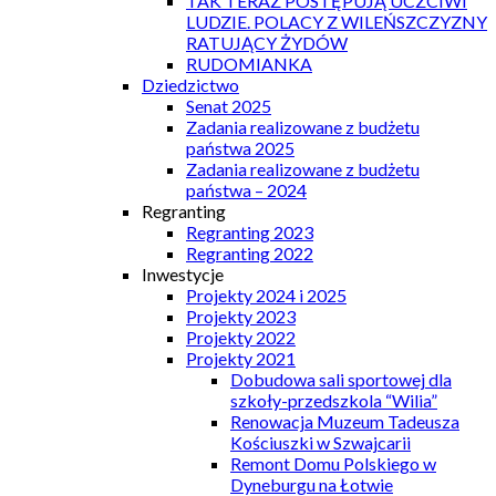
TAK TERAZ POSTĘPUJĄ UCZCIWI
LUDZIE. POLACY Z WILEŃSZCZYZNY
RATUJĄCY ŻYDÓW
RUDOMIANKA
Dziedzictwo
Senat 2025
Zadania realizowane z budżetu
państwa 2025
Zadania realizowane z budżetu
państwa – 2024
Regranting
Regranting 2023
Regranting 2022
Inwestycje
Projekty 2024 i 2025
Projekty 2023
Projekty 2022
Projekty 2021
Dobudowa sali sportowej dla
szkoły-przedszkola “Wilia”
Renowacja Muzeum Tadeusza
Kościuszki w Szwajcarii
Remont Domu Polskiego w
Dyneburgu na Łotwie