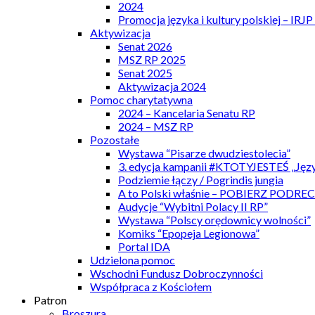
2024
Promocja języka i kultury polskiej – IRJ
Aktywizacja
Senat 2026
MSZ RP 2025
Senat 2025
Aktywizacja 2024
Pomoc charytatywna
2024 – Kancelaria Senatu RP
2024 – MSZ RP
Pozostałe
Wystawa “Pisarze dwudziestolecia”
3. edycja kampanii #KTOTYJESTEŚ „Języ
Podziemie łączy / Pogrindis jungia
A to Polski właśnie – POBIERZ PODRE
Audycje “Wybitni Polacy II RP”
Wystawa “Polscy orędownicy wolności”
Komiks “Epopeja Legionowa”
Portal IDA
Udzielona pomoc
Wschodni Fundusz Dobroczynności
Współpraca z Kościołem
Patron
Broszura