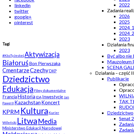
2022
linkedin
Zadania real
twitter
2026
google+
2025
pinterest
2024_
2024_
2023
Tagi
Działania fi
2023
Aktywizacja
Być albo nie
#KtoTyJesteś
Białoruś
Mauzoleum P
Bon Pierwszaka
SCENA GAL
Czechy
Cmentarze
DKP
Działania – część II
Dziedzictwo
Publikacje
Opraco
Edukacja
Opraco
Filmy dokumentalne
WILNI
Historia
Francja
Inwestycje
IDA
Jan
TAK T
Kazachstan
Koncert
Paweł II
RUDO
Kultura
KPRM
Dziedzictwo
Kurier
Senat 
Litwa
Media
Wileński
Zadani
Ministerstwo Edukacji Narodowej
Zadani
Mołdawia