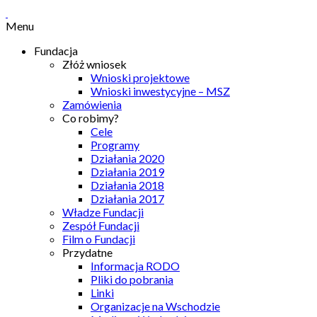
Menu
Fundacja
Złóż wniosek
Wnioski projektowe
Wnioski inwestycyjne – MSZ
Zamówienia
Co robimy?
Cele
Programy
Działania 2020
Działania 2019
Działania 2018
Działania 2017
Władze Fundacji
Zespół Fundacji
Film o Fundacji
Przydatne
Informacja RODO
Pliki do pobrania
Linki
Organizacje na Wschodzie