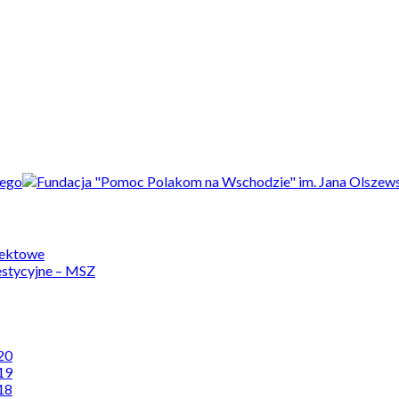
jektowe
estycyjne – MSZ
20
19
18