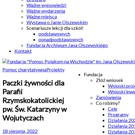
Ważne wypowiedzi
Ważne wydarzenia
Ważne miejsca
Wystawa o Janie Olszewskim
Scenariusze lekcji dla szkół:
podstawowych
ponadpodstawowych
Fundacja Archiwum Jana Olszewskiego
Kontakt
Pomoc charytatywna
Projekty
Fundacja
Złóż wniosek
Paczki żywności dla
Wnioski pro
Parafii
Wnioski inw
Zamówienia
Rzymskokatolickiej
Co robimy?
pw. Św. Katarzyny w
Cele
Programy
Wojutyczach
Działania 20
Działania 20
18 sierpnia, 2022
Działania 20