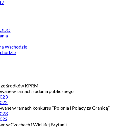
17
 RODO
ania
 na Wschodzie
chodzie
e ze środków KPRM
owane w ramach zadania publicznego
023
022
owane w ramach konkursu “Polonia i Polacy za Granicą”
023
022
e w Czechach i Wielkiej Brytanii