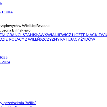
ów
STORIA
ządowych w Wielkiej Brytanii
 Leona Bilińskiego
 EMIGRANCI. STANISŁAW SWIANIEWICZ I JÓZEF MACKIEWI
DZIE. POLACY Z WILEŃSZCZYZNY RATUJĄCY ŻYDÓW
 2025
– 2024
y-przedszkola “Wilia”