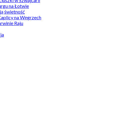
uszki w Szwajcarii
rgu na Łotwie
ą świetność
Kaplicy na Węgrzech
winie Raju
ja