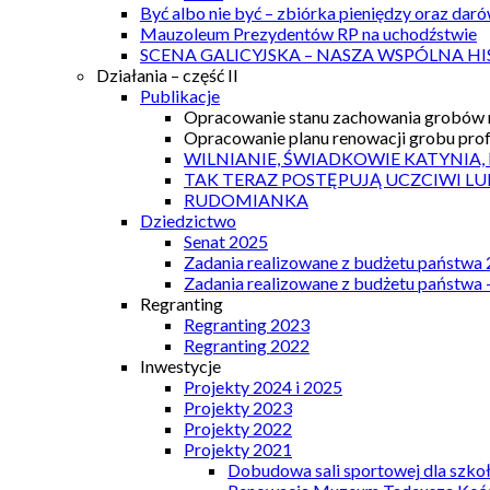
Być albo nie być – zbiórka pieniędzy oraz dar
Mauzoleum Prezydentów RP na uchodźstwie
SCENA GALICYJSKA – NASZA WSPÓLNA HI
Działania – część II
Publikacje
Opracowanie stanu zachowania grobów r
Opracowanie planu renowacji grobu prof.
WILNIANIE, ŚWIADKOWIE KATYNIA,
TAK TERAZ POSTĘPUJĄ UCZCIWI LU
RUDOMIANKA
Dziedzictwo
Senat 2025
Zadania realizowane z budżetu państwa
Zadania realizowane z budżetu państwa 
Regranting
Regranting 2023
Regranting 2022
Inwestycje
Projekty 2024 i 2025
Projekty 2023
Projekty 2022
Projekty 2021
Dobudowa sali sportowej dla szkoł