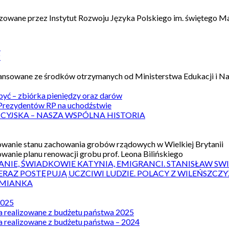
izowane przez Instytut Rozwoju Języka Polskiego im. świętego M
1
2
nansowane ze środków otrzymanych od Ministerstwa Edukacji i N
 być – zbiórka pieniędzy oraz darów
rezydentów RP na uchodźstwie
ICYJSKA – NASZA WSPÓLNA HISTORIA
wanie stanu zachowania grobów rządowych w Wielkiej Brytanii
wanie planu renowacji grobu prof. Leona Bilińskiego
ANIE, ŚWIADKOWIE KATYNIA, EMIGRANCI. STANISŁAW SW
ERAZ POSTĘPUJĄ UCZCIWI LUDZIE. POLACY Z WILEŃSZC
MIANKA
2025
a realizowane z budżetu państwa 2025
a realizowane z budżetu państwa – 2024