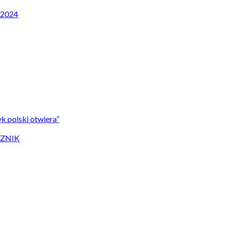
P 2024
k polski otwiera”
CZNIK