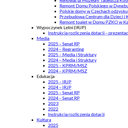
Renowacja Muzeum Tadeusza Kości
Remont Domu Polskiego w Dynebu
Polskie domy w Czechach odzyskuj
Przebudowa Centrum dla Dzieci i 
Remont toalet w Domu PZKO w Kar
Wypoczynek Letni (IRJP)
Instrukcja rozliczenia dotacji – prezentac
Media
2025 – Senat RP
2024 – Regranting
2025 – Media i Struktury
2024 – Media i Struktury
2025 – KPRM/MSZ
2024 – KPRM/MSZ
Edukacja
2025 – IRJP
2024 – IRJP
2025 – Senat RP
2024 – Senat RP
2023
2022
Instrukcja rozliczenia dotacji
Kultura
2025