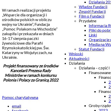
Działania 20
Władze Fundacji
W ramach realizacji projektu
Zespół Fundacji
„Wsparcie dla organizacji i
Film o Fundacji
ośrodków polskich w obliczu
Przydatne
wojny na Ukrainie”, Fundacja
Informacja
„Pomoc Polakom na Wschodzie”
Pliki do pobr
zakupiła i przekazała w dniach
Linki
16-17 sierpnia paczki
Organizacje
żywnościowe dla Parafii
Media na Ws
Rzymskokatolickiej pw. Św.
Statut Fundacji
Katarzyny w Wojutyczach, na
Wnioski
Ukrainie.
Aktualności
Działania
Projekt finansowany ze środków
Działania – część I
Kancelarii Prezesa Rady
Finansowan
Ministrów w ramach konkursu
Finans
Polonia i Polacy za Granicą 2022
2
2
Finans
2
Pomoc charytatywna
2
Groby rządow
email
2023
facebook