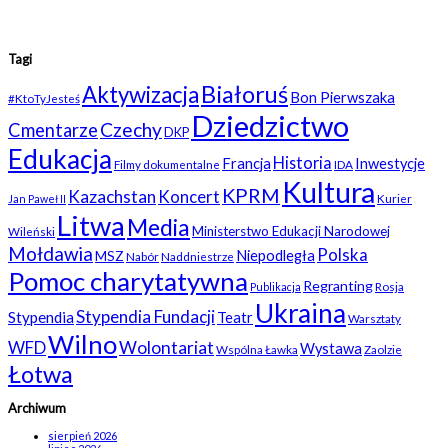
Tagi
Białoruś
Aktywizacja
Bon Pierwszaka
#KtoTyJesteś
Dziedzictwo
Czechy
Cmentarze
DKP
Edukacja
Historia
Francja
Inwestycje
Filmy dokumentalne
IDA
Kultura
KPRM
Kazachstan
Koncert
Kurier
Jan Paweł II
Litwa
Media
Ministerstwo Edukacji Narodowej
Wileński
Mołdawia
Polska
Niepodległa
MSZ
Nabór
Naddniestrze
Pomoc charytatywna
Regranting
Rosja
Publikacja
Ukraina
Stypendia Fundacji
Stypendia
Teatr
Warsztaty
Wilno
WFD
Wolontariat
Wystawa
Wspólna Ławka
Zaolzie
Łotwa
Archiwum
sierpień 2026