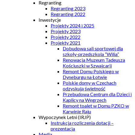
Regranting
Regranting 2023
Regranting 2022
Inwestycje
Projekty 2024 i 2025
Projekty 2023
Projekty 2022
Projekty 2021
Dobudowa sali sportowej dla
szkoły-przedszkola “Wilia”
Renowacja Muzeum Tadeusza
Kościuszki w Szwajcarii
Remont Domu Polskiego w
Dyneburgu na Łotwie
Polskie domy w Czechach
odzyskują świetność
Przebudowa Centrum dla Dzieci i
Kaplicy na Węgrzech
Remont toalet w Domu PZKO w
Karwinie Raju
Wypoczynek Letni (IRJP)
Instrukcja rozliczenia dotacji –
prezentacja
Media