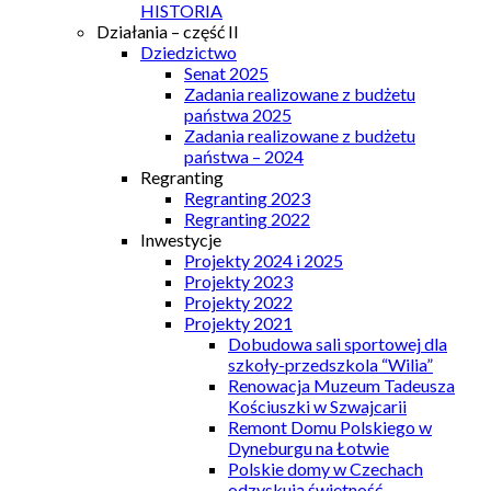
HISTORIA
Działania – część II
Dziedzictwo
Senat 2025
Zadania realizowane z budżetu
państwa 2025
Zadania realizowane z budżetu
państwa – 2024
Regranting
Regranting 2023
Regranting 2022
Inwestycje
Projekty 2024 i 2025
Projekty 2023
Projekty 2022
Projekty 2021
Dobudowa sali sportowej dla
szkoły-przedszkola “Wilia”
Renowacja Muzeum Tadeusza
Kościuszki w Szwajcarii
Remont Domu Polskiego w
Dyneburgu na Łotwie
Polskie domy w Czechach
odzyskują świetność