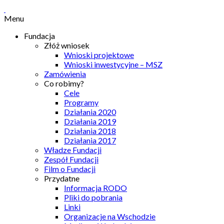
Menu
Fundacja
Złóż wniosek
Wnioski projektowe
Wnioski inwestycyjne – MSZ
Zamówienia
Co robimy?
Cele
Programy
Działania 2020
Działania 2019
Działania 2018
Działania 2017
Władze Fundacji
Zespół Fundacji
Film o Fundacji
Przydatne
Informacja RODO
Pliki do pobrania
Linki
Organizacje na Wschodzie