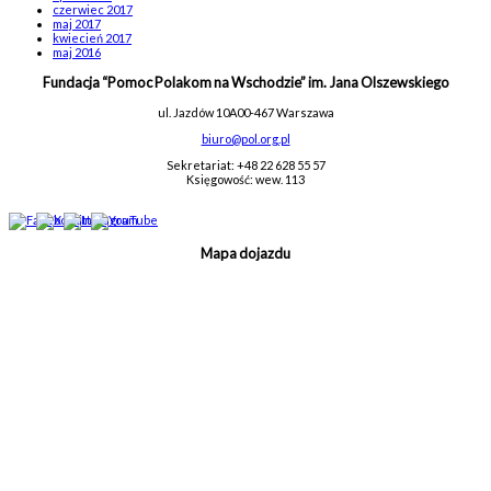
czerwiec 2017
maj 2017
kwiecień 2017
maj 2016
Fundacja “Pomoc Polakom na Wschodzie” im. Jana Olszewskiego
ul. Jazdów 10A
00-467 Warszawa
biuro@pol.org.pl
Sekretariat: +48 22 628 55 57
Księgowość: wew. 113
Mapa dojazdu