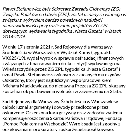
Paweł Stefanowicz, były Sekretarz Zarządu Głównego (ZG)
Związku Polaków na Litwie (ZPL), został uznany za winnego w
związku z wykryciem bardzo poważnych nadużyć i
nieprawidłowości przy rozliczaniu projektów ZG ZPL
dotyczących wydawania tygodnika „Nasza Gazeta” w latach
2014-2016.
W dniu 17 sierpnia 2021 r. Sad Rejonowy dla Warszawy-
Śródmieścia w Warszawie, V Wydział Karny (sygn. akt:
VK625/19), wydał wyrok w sprawie defraudacji finansowych
związanych z finansowaniem druku i edycji wydawanego na
Wileńszczyźnie, przez ZG ZPL, tygodnika „Nasza Gazeta” i
uznał Pawła Stefanowicza winnym zarzucanych mu czynów.
Oskarżony, który jest najbliższym współpracownikiem
Michała Mackiewicza, do niedawna Prezesa ZG ZPL, skazany
został na rok pozbawienia wolności w zawieszeniu na 3 lata.
Sad Rejonowy dla Warszawy-Śródmieścia w Warszawie w
całości uznał argumenty i dowody przedłożone przez
oskarżenie. Orzeczona kara grzywny oraz zadośćuczynienia
kompensuje roszczenia Skarbu Państwa i rządowej Fundacji
„Pomoc Polakom na Wschodzie”. Wyrok sądu jest zgodny z
oczekiwaniami prokuratury i oskarżyciela posiłkowego.