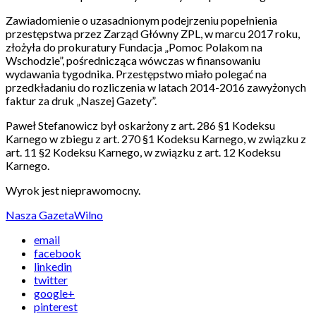
Zawiadomienie o uzasadnionym podejrzeniu popełnienia
przestępstwa przez Zarząd Główny ZPL, w marcu 2017 roku,
złożyła do prokuratury Fundacja „Pomoc Polakom na
Wschodzie”, pośrednicząca wówczas w finansowaniu
wydawania tygodnika. Przestępstwo miało polegać na
przedkładaniu do rozliczenia w latach 2014-2016 zawyżonych
faktur za druk „Naszej Gazety”.
Paweł Stefanowicz był oskarżony z art. 286 §1 Kodeksu
Karnego w zbiegu z art. 270 §1 Kodeksu Karnego, w związku z
art. 11 §2 Kodeksu Karnego, w związku z art. 12 Kodeksu
Karnego.
Wyrok jest nieprawomocny.
Nasza Gazeta
Wilno
email
facebook
linkedin
twitter
google+
pinterest