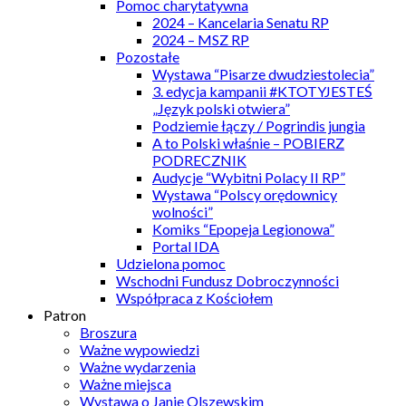
Pomoc charytatywna
2024 – Kancelaria Senatu RP
2024 – MSZ RP
Pozostałe
Wystawa “Pisarze dwudziestolecia”
3. edycja kampanii #KTOTYJESTEŚ
„Język polski otwiera”
Podziemie łączy / Pogrindis jungia
A to Polski właśnie – POBIERZ
PODRECZNIK
Audycje “Wybitni Polacy II RP”
Wystawa “Polscy orędownicy
wolności”
Komiks “Epopeja Legionowa”
Portal IDA
Udzielona pomoc
Wschodni Fundusz Dobroczynności
Współpraca z Kościołem
Patron
Broszura
Ważne wypowiedzi
Ważne wydarzenia
Ważne miejsca
Wystawa o Janie Olszewskim