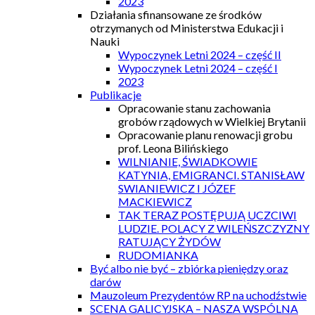
2023
Działania sfinansowane ze środków
otrzymanych od Ministerstwa Edukacji i
Nauki
Wypoczynek Letni 2024 – część II
Wypoczynek Letni 2024 – część I
2023
Publikacje
Opracowanie stanu zachowania
grobów rządowych w Wielkiej Brytanii
Opracowanie planu renowacji grobu
prof. Leona Bilińskiego
WILNIANIE, ŚWIADKOWIE
KATYNIA, EMIGRANCI. STANISŁAW
SWIANIEWICZ I JÓZEF
MACKIEWICZ
TAK TERAZ POSTĘPUJĄ UCZCIWI
LUDZIE. POLACY Z WILEŃSZCZYZNY
RATUJĄCY ŻYDÓW
RUDOMIANKA
Być albo nie być – zbiórka pieniędzy oraz
darów
Mauzoleum Prezydentów RP na uchodźstwie
SCENA GALICYJSKA – NASZA WSPÓLNA