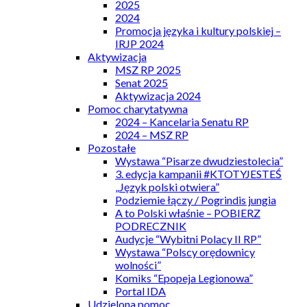
2025
2024
Promocja języka i kultury polskiej –
IRJP 2024
Aktywizacja
MSZ RP 2025
Senat 2025
Aktywizacja 2024
Pomoc charytatywna
2024 – Kancelaria Senatu RP
2024 – MSZ RP
Pozostałe
Wystawa “Pisarze dwudziestolecia”
3. edycja kampanii #KTOTYJESTEŚ
„Język polski otwiera”
Podziemie łączy / Pogrindis jungia
A to Polski właśnie – POBIERZ
PODRECZNIK
Audycje “Wybitni Polacy II RP”
Wystawa “Polscy orędownicy
wolności”
Komiks “Epopeja Legionowa”
Portal IDA
Udzielona pomoc