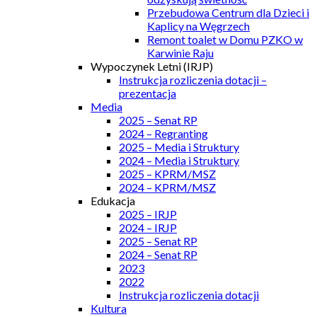
Przebudowa Centrum dla Dzieci i
Kaplicy na Węgrzech
Remont toalet w Domu PZKO w
Karwinie Raju
Wypoczynek Letni (IRJP)
Instrukcja rozliczenia dotacji –
prezentacja
Media
2025 – Senat RP
2024 – Regranting
2025 – Media i Struktury
2024 – Media i Struktury
2025 – KPRM/MSZ
2024 – KPRM/MSZ
Edukacja
2025 – IRJP
2024 – IRJP
2025 – Senat RP
2024 – Senat RP
2023
2022
Instrukcja rozliczenia dotacji
Kultura