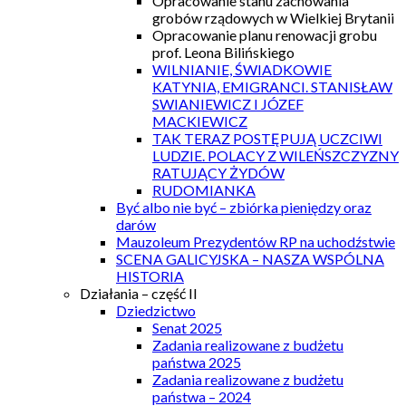
Opracowanie stanu zachowania
grobów rządowych w Wielkiej Brytanii
Opracowanie planu renowacji grobu
prof. Leona Bilińskiego
WILNIANIE, ŚWIADKOWIE
KATYNIA, EMIGRANCI. STANISŁAW
SWIANIEWICZ I JÓZEF
MACKIEWICZ
TAK TERAZ POSTĘPUJĄ UCZCIWI
LUDZIE. POLACY Z WILEŃSZCZYZNY
RATUJĄCY ŻYDÓW
RUDOMIANKA
Być albo nie być – zbiórka pieniędzy oraz
darów
Mauzoleum Prezydentów RP na uchodźstwie
SCENA GALICYJSKA – NASZA WSPÓLNA
HISTORIA
Działania – część II
Dziedzictwo
Senat 2025
Zadania realizowane z budżetu
państwa 2025
Zadania realizowane z budżetu
państwa – 2024