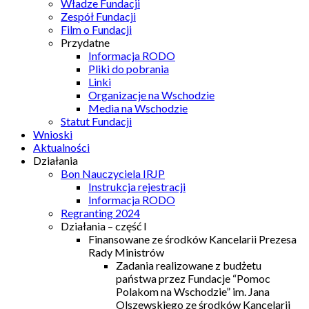
Władze Fundacji
Zespół Fundacji
Film o Fundacji
Przydatne
Informacja RODO
Pliki do pobrania
Linki
Organizacje na Wschodzie
Media na Wschodzie
Statut Fundacji
Wnioski
Aktualności
Działania
Bon Nauczyciela IRJP
Instrukcja rejestracji
Informacja RODO
Regranting 2024
Działania – część I
Finansowane ze środków Kancelarii Prezesa
Rady Ministrów
Zadania realizowane z budżetu
państwa przez Fundacje “Pomoc
Polakom na Wschodzie” im. Jana
Olszewskiego ze środków Kancelarii