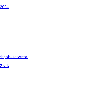
P 2024
k polski otwiera”
CZNIK