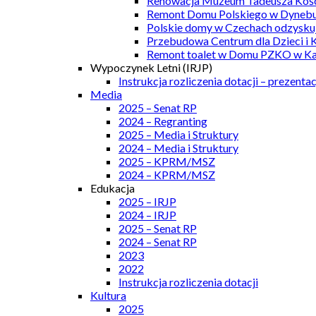
Renowacja Muzeum Tadeusza Kości
Remont Domu Polskiego w Dynebu
Polskie domy w Czechach odzyskuj
Przebudowa Centrum dla Dzieci i 
Remont toalet w Domu PZKO w Kar
Wypoczynek Letni (IRJP)
Instrukcja rozliczenia dotacji – prezentac
Media
2025 – Senat RP
2024 – Regranting
2025 – Media i Struktury
2024 – Media i Struktury
2025 – KPRM/MSZ
2024 – KPRM/MSZ
Edukacja
2025 – IRJP
2024 – IRJP
2025 – Senat RP
2024 – Senat RP
2023
2022
Instrukcja rozliczenia dotacji
Kultura
2025