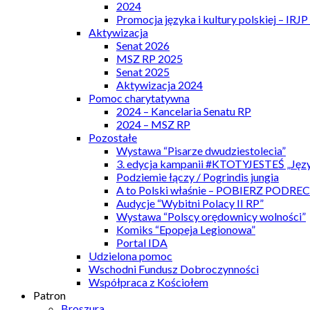
2024
Promocja języka i kultury polskiej – IRJ
Aktywizacja
Senat 2026
MSZ RP 2025
Senat 2025
Aktywizacja 2024
Pomoc charytatywna
2024 – Kancelaria Senatu RP
2024 – MSZ RP
Pozostałe
Wystawa “Pisarze dwudziestolecia”
3. edycja kampanii #KTOTYJESTEŚ „Języ
Podziemie łączy / Pogrindis jungia
A to Polski właśnie – POBIERZ PODRE
Audycje “Wybitni Polacy II RP”
Wystawa “Polscy orędownicy wolności”
Komiks “Epopeja Legionowa”
Portal IDA
Udzielona pomoc
Wschodni Fundusz Dobroczynności
Współpraca z Kościołem
Patron
Broszura