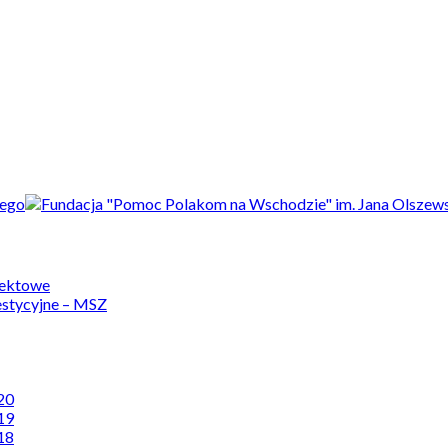
jektowe
estycyjne – MSZ
20
19
18