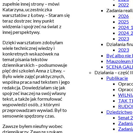
zupełnie innej strony – mówi
2022
Katarzyna, uczestniczka
Zadania real
warsztatów z Łotwy. – Staram się
2026
teraz dostrzec inny punkt
2025
widzenia i spojrzeć na świat z
2024_
innej perspektywy.
2024_
2023
Dzięki warsztatom zdobyłam
Działania fi
wiele technicznej wiedzy i
2023
konkretnych wskazówek na
Być albo nie
temat pisania tekstów
Mauzoleum P
dziennikarskich – podsumowuje
SCENA GAL
pięć dni szkoleń Anna z Litwy. –
Działania – część II
Było wiele zajęć praktycznych,
Publikacje
wspólna praca nad tekstem i jego
Opraco
redakcja. Dowiedziałam się jak
Opraco
spojrzeć inaczej na swój własny
WILNI
tekst, a także jak formułować
TAK T
wypowiedzi osób, z którymi
RUDO
przeprowadzam wywiad. Był to
Dziedzictwo
sensownie spędzony czas.
Senat 
Zadani
Zawsze byłem nieufny wobec
Zadani
dziennikarzy. Zawsze szukam