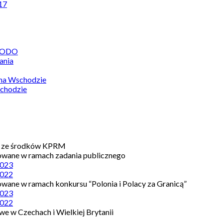
17
 RODO
ania
 na Wschodzie
chodzie
e ze środków KPRM
owane w ramach zadania publicznego
023
022
owane w ramach konkursu “Polonia i Polacy za Granicą”
023
022
e w Czechach i Wielkiej Brytanii