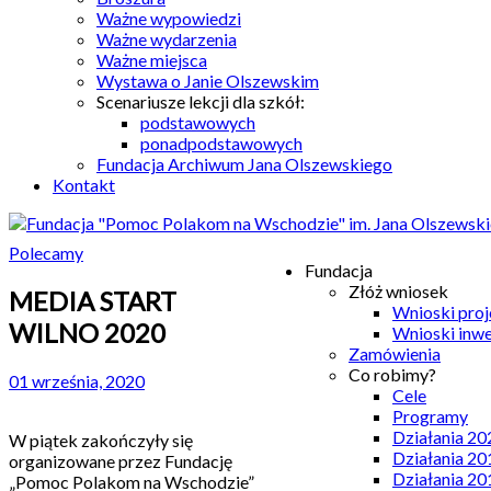
Ważne wypowiedzi
Ważne wydarzenia
Ważne miejsca
Wystawa o Janie Olszewskim
Scenariusze lekcji dla szkół:
podstawowych
ponadpodstawowych
Fundacja Archiwum Jana Olszewskiego
Kontakt
Polecamy
Fundacja
Złóż wniosek
MEDIA START
Wnioski pro
WILNO 2020
Wnioski inw
Zamówienia
Co robimy?
01 września, 2020
Cele
Programy
Działania 20
W piątek zakończyły się
Działania 20
organizowane przez Fundację
Działania 20
„Pomoc Polakom na Wschodzie”