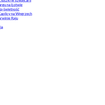
uszki w Szwajcarii
rgu na Łotwie
ą świetność
Kaplicy na Węgrzech
winie Raju
ja