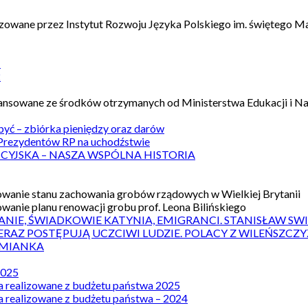
izowane przez Instytut Rozwoju Języka Polskiego im. świętego M
1
2
nansowane ze środków otrzymanych od Ministerstwa Edukacji i N
 być – zbiórka pieniędzy oraz darów
rezydentów RP na uchodźstwie
ICYJSKA – NASZA WSPÓLNA HISTORIA
wanie stanu zachowania grobów rządowych w Wielkiej Brytanii
wanie planu renowacji grobu prof. Leona Bilińskiego
ANIE, ŚWIADKOWIE KATYNIA, EMIGRANCI. STANISŁAW SW
ERAZ POSTĘPUJĄ UCZCIWI LUDZIE. POLACY Z WILEŃSZC
MIANKA
2025
a realizowane z budżetu państwa 2025
a realizowane z budżetu państwa – 2024