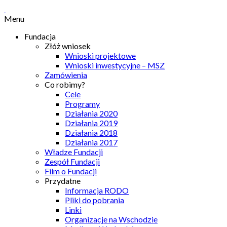
Menu
Fundacja
Złóż wniosek
Wnioski projektowe
Wnioski inwestycyjne – MSZ
Zamówienia
Co robimy?
Cele
Programy
Działania 2020
Działania 2019
Działania 2018
Działania 2017
Władze Fundacji
Zespół Fundacji
Film o Fundacji
Przydatne
Informacja RODO
Pliki do pobrania
Linki
Organizacje na Wschodzie