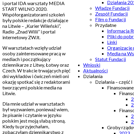
Działania 20
i portal IDA warsztaty MEDIA
Władze Fundacji
START WILNO 2020.
Zespół Fundacji
Współorganizatorami szkoleń
Film o Fundacji
były polskie redakcje działające
Przydatne
na Litwie – „Kurier Wileński”,
Informacja
Radio „Znad Wilii” i portal
Pliki do pobr
internetowy ZW.lt.
Linki
W warsztatach wzięły udział
Organizacje
osoby zainteresowane pracą w
Media na Ws
mediach i początkujący
Statut Fundacji
dziennikarze z Litwy, Łotwy oraz
Wnioski
Czech. W trakcie trwających pięć
Aktualności
dni wykładów i ćwiczeń mieli oni
Działania
okazję spotkać się z redaktorami
Działania – część I
tworzącymi polskie media na
Finansowan
Litwie.
Finans
2
Dla mnie udział w warsztatach
2
był wyzwaniem, ponieważ wiem,
Finans
że pisanie i czytanie w języku
2
polskim jest moją słabą stroną.
2
Kiedy tu przyjechałam,
Groby rządow
zobaczyłam dziennikarstwo z
2023