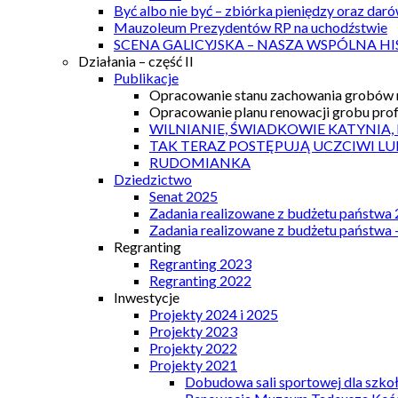
Być albo nie być – zbiórka pieniędzy oraz dar
Mauzoleum Prezydentów RP na uchodźstwie
SCENA GALICYJSKA – NASZA WSPÓLNA HI
Działania – część II
Publikacje
Opracowanie stanu zachowania grobów r
Opracowanie planu renowacji grobu prof.
WILNIANIE, ŚWIADKOWIE KATYNIA,
TAK TERAZ POSTĘPUJĄ UCZCIWI LU
RUDOMIANKA
Dziedzictwo
Senat 2025
Zadania realizowane z budżetu państwa
Zadania realizowane z budżetu państwa 
Regranting
Regranting 2023
Regranting 2022
Inwestycje
Projekty 2024 i 2025
Projekty 2023
Projekty 2022
Projekty 2021
Dobudowa sali sportowej dla szkoł