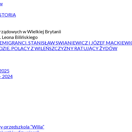
ów
STORIA
ządowych w Wielkiej Brytanii
 Leona Bilińskiego
 EMIGRANCI. STANISŁAW SWIANIEWICZ I JÓZEF MACKIEWI
DZIE. POLACY Z WILEŃSZCZYZNY RATUJĄCY ŻYDÓW
 2025
– 2024
y-przedszkola “Wilia”