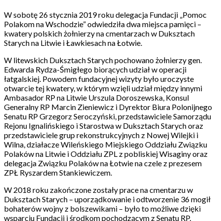
W sobotę 26 stycznia 2019 roku delegacja Fundacji „Pomoc
Polakom na Wschodzie” odwiedziła dwa miejsca pamięci –
kwatery polskich żołnierzy na cmentarzach w Duksztach
Starych na Litwie i Ławkiesach na Łotwie.
W litewskich Duksztach Starych pochowano żołnierzy gen.
Edwarda Rydza-Śmigłego biorących udział w operacji
łatgalskiej. Powodem fundacyjnej wizyty było uroczyste
otwarcie tej kwatery, w którym wzięli udział między innymi
Ambasador RP na Litwie Urszula Doroszewska, Konsul
Generalny RP Marcin Zieniewicz i Dyrektor Biura Polonijnego
Senatu RP Grzegorz Seroczyński, przedstawiciele Samorządu
Rejonu Ignalińskiego i Starostwa w Duksztach Starych oraz
przedstawiciele grup rekonstrukcyjnych z Nowej Wilejki i
Wilna, działacze Wileńskiego Miejskiego Oddziału Związku
Polaków na Litwie i Oddziału ZPL z pobliskiej Wisaginy oraz
delegacja Związku Polaków na Łotwie na czele z prezesem
ZPŁ Ryszardem Stankiewiczem.
W 2018 roku zakończone zostały prace na cmentarzu w
Duksztach Starych – uporządkowanie i odtworzenie 36 mogił
bohaterów wojny z bolszewikami – było to możliwe dzięki
wsparciu Fundacji i środkom pochodzącym z Senatu RP,