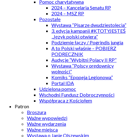
Pomoc charytatywna
2024 – Kancelaria Senatu RP
2024 – MSZ RP
Pozostałe
Wystawa “Pisarze dwudziestolecia”
3. edycja kampanii #KTOTYJESTEŚ
„Język polski otwiera”
Podziemie łączy / Pogrindis jungia
A to Polski właśnie – POBIERZ
PODRECZNIK
Audycje “Wybitni Polacy II RP”
Wystawa “Polscy orędownicy
wolności”
Komiks “Epopeja Legionowa”
Portal IDA
Udzielona pomoc
Wschodni Fundusz Dobroczynności
Współpraca z Kościołem
Patron
Broszura
Ważne wypowiedzi
Ważne wydarzenia
Ważne miejsca
Wystawa o Janie Olszewskim