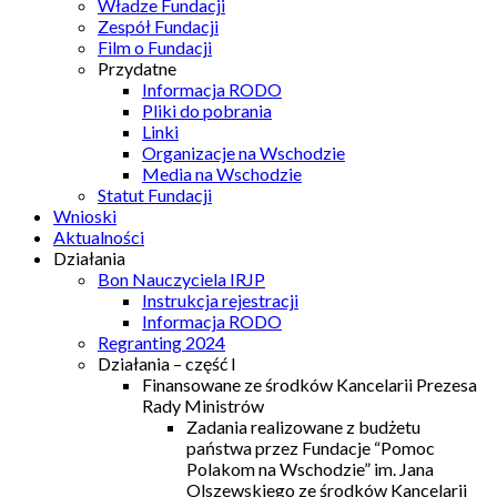
Władze Fundacji
Zespół Fundacji
Film o Fundacji
Przydatne
Informacja RODO
Pliki do pobrania
Linki
Organizacje na Wschodzie
Media na Wschodzie
Statut Fundacji
Wnioski
Aktualności
Działania
Bon Nauczyciela IRJP
Instrukcja rejestracji
Informacja RODO
Regranting 2024
Działania – część I
Finansowane ze środków Kancelarii Prezesa
Rady Ministrów
Zadania realizowane z budżetu
państwa przez Fundacje “Pomoc
Polakom na Wschodzie” im. Jana
Olszewskiego ze środków Kancelarii