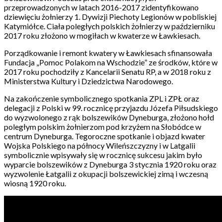
przeprowadzonych w latach 2016-2017 zidentyfikowano
dziewięciu żołnierzy 1. Dywizji Piechoty Legionów w pobliskiej
Katymiółce. Ciała poległych polskich żołnierzy w październiku
2017 roku złożono w mogiłach w kwaterze w Ławkiesach.
Porządkowanie i remont kwatery w Ławkiesach sfinansowała
Fundacja „Pomoc Polakom na Wschodzie” ze środków, które w
2017 roku pochodziły z Kancelarii Senatu RP, a w 2018 roku z
Ministerstwa Kultury i Dziedzictwa Narodowego.
Na zakończenie symbolicznego spotkania ZPL i ZPŁ oraz
delegacji z Polski w 99. rocznicę przyjazdu Józefa Piłsudskiego
do wyzwolonego z rąk bolszewików Dyneburga, złożono hołd
poległym polskim żołnierzom pod krzyżem na Słobódce w
centrum Dyneburga. Tegoroczne spotkanie i objazd kwater
Wojska Polskiego na północy Wileńszczyzny i w Latgalii
symbolicznie wpisywały się w rocznicę sukcesu jakim było
wyparcie bolszewików z Dyneburga 3 stycznia 1920 roku oraz
wyzwolenie Łatgalii z okupacji bolszewickiej zimą i wczesną
wiosną 1920 roku.