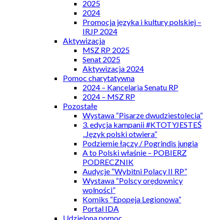
2025
2024
Promocja języka i kultury polskiej –
IRJP 2024
Aktywizacja
MSZ RP 2025
Senat 2025
Aktywizacja 2024
Pomoc charytatywna
2024 – Kancelaria Senatu RP
2024 – MSZ RP
Pozostałe
Wystawa “Pisarze dwudziestolecia”
3. edycja kampanii #KTOTYJESTEŚ
„Język polski otwiera”
Podziemie łączy / Pogrindis jungia
A to Polski właśnie – POBIERZ
PODRECZNIK
Audycje “Wybitni Polacy II RP”
Wystawa “Polscy orędownicy
wolności”
Komiks “Epopeja Legionowa”
Portal IDA
Udzielona pomoc