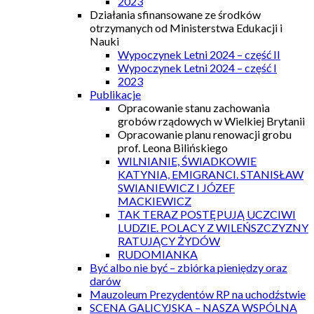
2023
Działania sfinansowane ze środków
otrzymanych od Ministerstwa Edukacji i
Nauki
Wypoczynek Letni 2024 – część II
Wypoczynek Letni 2024 – część I
2023
Publikacje
Opracowanie stanu zachowania
grobów rządowych w Wielkiej Brytanii
Opracowanie planu renowacji grobu
prof. Leona Bilińskiego
WILNIANIE, ŚWIADKOWIE
KATYNIA, EMIGRANCI. STANISŁAW
SWIANIEWICZ I JÓZEF
MACKIEWICZ
TAK TERAZ POSTĘPUJĄ UCZCIWI
LUDZIE. POLACY Z WILEŃSZCZYZNY
RATUJĄCY ŻYDÓW
RUDOMIANKA
Być albo nie być – zbiórka pieniędzy oraz
darów
Mauzoleum Prezydentów RP na uchodźstwie
SCENA GALICYJSKA – NASZA WSPÓLNA