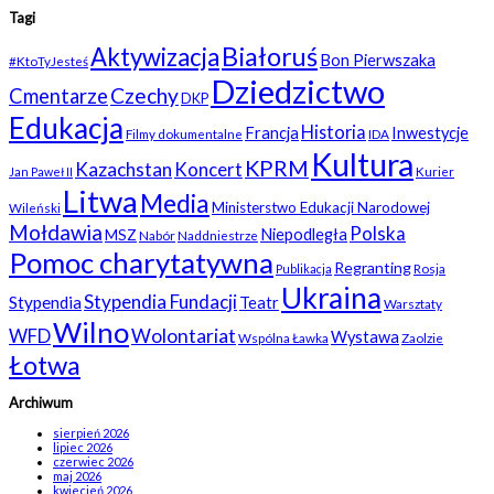
Tagi
Białoruś
Aktywizacja
Bon Pierwszaka
#KtoTyJesteś
Dziedzictwo
Czechy
Cmentarze
DKP
Edukacja
Historia
Francja
Inwestycje
Filmy dokumentalne
IDA
Kultura
KPRM
Kazachstan
Koncert
Kurier
Jan Paweł II
Litwa
Media
Ministerstwo Edukacji Narodowej
Wileński
Mołdawia
Polska
Niepodległa
MSZ
Nabór
Naddniestrze
Pomoc charytatywna
Regranting
Rosja
Publikacja
Ukraina
Stypendia Fundacji
Stypendia
Teatr
Warsztaty
Wilno
WFD
Wolontariat
Wystawa
Wspólna Ławka
Zaolzie
Łotwa
Archiwum
sierpień 2026
lipiec 2026
czerwiec 2026
maj 2026
kwiecień 2026