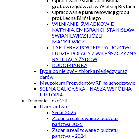
Opracowanie stanu zachowania
grobów rządowych w Wielkiej Brytanii
Opracowanie planu renowacji grobu
prof. Leona Bilińskiego
WILNIANIE, ŚWIADKOWIE
KATYNIA, EMIGRANCI. STANISŁAW
SWIANIEWICZ I JÓZEF
MACKIEWICZ
TAK TERAZ POSTĘPUJĄ UCZCIWI
LUDZIE. POLACY Z WILEŃSZCZYZNY
RATUJĄCY ŻYDÓW
RUDOMIANKA
Być albo nie być – zbiórka pieniędzy oraz
darów
Mauzoleum Prezydentów RP na uchodźstwie
SCENA GALICYJSKA – NASZA WSPÓLNA
HISTORIA
Działania – część II
Dziedzictwo
Senat 2025
Zadania realizowane z budżetu
państwa 2025
Zadania realizowane z budżetu
państwa – 2024