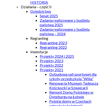
HISTORIA
Działania – część II
Dziedzictwo
Senat 2025
Zadania realizowane z budżetu
państwa 2025
Zadania realizowane z budżetu
państwa – 2024
Regranting
Regranting 2023
Regranting 2022
Inwestycje
Projekty 2024 i 2025
Projekty 2023
Projekty 2022
Projekty 2021
Dobudowa sali sportowej dla
szkoły-przedszkola “Wilia”
Renowacja Muzeum Tadeusza
Kościuszki w Szwajcarii
Remont Domu Polskiego w
Dyneburgu na Łotwie
Polskie domy w Czechach
odzyskują świetność