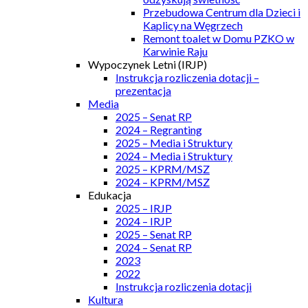
Przebudowa Centrum dla Dzieci i
Kaplicy na Węgrzech
Remont toalet w Domu PZKO w
Karwinie Raju
Wypoczynek Letni (IRJP)
Instrukcja rozliczenia dotacji –
prezentacja
Media
2025 – Senat RP
2024 – Regranting
2025 – Media i Struktury
2024 – Media i Struktury
2025 – KPRM/MSZ
2024 – KPRM/MSZ
Edukacja
2025 – IRJP
2024 – IRJP
2025 – Senat RP
2024 – Senat RP
2023
2022
Instrukcja rozliczenia dotacji
Kultura