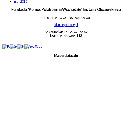
maj 2016
Fundacja “Pomoc Polakom na Wschodzie” im. Jana Olszewskiego
ul. Jazdów 10A
00-467 Warszawa
biuro@pol.org.pl
Sekretariat: +48 22 628 55 57
Księgowość: wew. 113
Mapa dojazdu