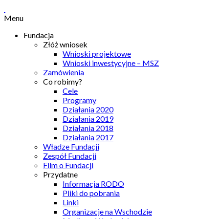
Menu
Fundacja
Złóż wniosek
Wnioski projektowe
Wnioski inwestycyjne – MSZ
Zamówienia
Co robimy?
Cele
Programy
Działania 2020
Działania 2019
Działania 2018
Działania 2017
Władze Fundacji
Zespół Fundacji
Film o Fundacji
Przydatne
Informacja RODO
Pliki do pobrania
Linki
Organizacje na Wschodzie