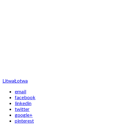
Litwa
Łotwa
email
facebook
linkedin
twitter
google+
pinterest