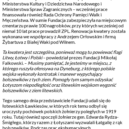
Ministerstwa Kultury i Dziedzictwa Narodowego i
Ministerstwa Spraw Zagranicznych – wcześniej prace
finansowała również Rada Ochrony Pamięci Walk i
Męczeństwa. W sumie Fundacja zabezpieczyła na miejscowym
cmentarzu prawie 100 nagrobków, przy których wcześniej od
niemal 10 lat prace prowadził ZPL. Renowacja kwatery została
wykonana we współpracy z Andrzejem Orłowskim i firmą
Žybartuva z Białej Waki pod Wilnem.
Ta kwatera jest szczególna, ponieważ mogą tu powiewać flagi
Litwy, Łotwy i Polski
– powiedział prezes Fundacji Mikołaj
Falkowski. –
Musimy pamiętać, że jesteśmy w miejscu, z
którego ruszyła ofensywa na Dyneburg, z którego polskie
wojska wykonały kontratak i manewr wypychający
bolszewików z tych ziem. Pomogły tym samym odzyskać
Łotyszom niepodległość oraz litewskim wojskom wygonić
bolszewików z ziem litewskich.
Tego samego dnia przedstawiciele Fundacji udali się do
łotewskich Ławkiesów, w których rok temu odbył się
uroczysty pochówek polskich żołnierzy poległych w 1919
roku. Tutaj również spoczęli żołnierze gen. Edwarda Rydza-
Śmigłego, którzy razem z Łotyszami wyzwalali Łatgalię z rąk
bolszewików. Podczas prac ekshumacyjnych