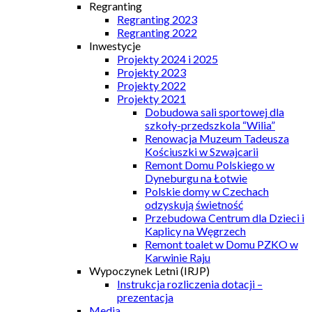
Regranting
Regranting 2023
Regranting 2022
Inwestycje
Projekty 2024 i 2025
Projekty 2023
Projekty 2022
Projekty 2021
Dobudowa sali sportowej dla
szkoły-przedszkola “Wilia”
Renowacja Muzeum Tadeusza
Kościuszki w Szwajcarii
Remont Domu Polskiego w
Dyneburgu na Łotwie
Polskie domy w Czechach
odzyskują świetność
Przebudowa Centrum dla Dzieci i
Kaplicy na Węgrzech
Remont toalet w Domu PZKO w
Karwinie Raju
Wypoczynek Letni (IRJP)
Instrukcja rozliczenia dotacji –
prezentacja
Media