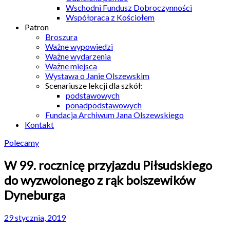
Wschodni Fundusz Dobroczynności
Współpraca z Kościołem
Patron
Broszura
Ważne wypowiedzi
Ważne wydarzenia
Ważne miejsca
Wystawa o Janie Olszewskim
Scenariusze lekcji dla szkół:
podstawowych
ponadpodstawowych
Fundacja Archiwum Jana Olszewskiego
Kontakt
Polecamy
W 99. rocznicę przyjazdu Piłsudskiego
do wyzwolonego z rąk bolszewików
Dyneburga
29 stycznia, 2019