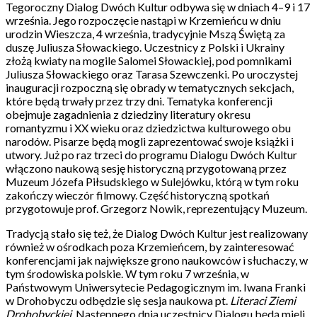
Tegoroczny Dialog Dwóch Kultur odbywa się w dniach 4–9 i 17
września. Jego rozpoczęcie nastąpi w Krzemieńcu w dniu
urodzin Wieszcza, 4 września, tradycyjnie Mszą Świętą za
duszę Juliusza Słowackiego. Uczestnicy z Polski i Ukrainy
złożą kwiaty na mogile Salomei Słowackiej, pod pomnikami
Juliusza Słowackiego oraz Tarasa Szewczenki. Po uroczystej
inauguracji rozpoczną się obrady w tematycznych sekcjach,
które będą trwały przez trzy dni. Tematyka konferencji
obejmuje zagadnienia z dziedziny literatury okresu
romantyzmu i XX wieku oraz dziedzictwa kulturowego obu
narodów. Pisarze będą mogli zaprezentować swoje książki i
utwory. Już po raz trzeci do programu Dialogu Dwóch Kultur
włączono naukową sesję historyczną przygotowaną przez
Muzeum Józefa Piłsudskiego w Sulejówku, którą w tym roku
zakończy wieczór filmowy. Część historyczną spotkań
przygotowuje prof. Grzegorz Nowik, reprezentujący Muzeum.
Tradycją stało się też, że Dialog Dwóch Kultur jest realizowany
również w ośrodkach poza Krzemieńcem, by zainteresować
konferencjami jak największe grono naukowców i słuchaczy, w
tym środowiska polskie. W tym roku 7 września, w
Państwowym Uniwersytecie Pedagogicznym im. Iwana Franki
w Drohobyczu odbędzie się sesja naukowa pt.
Literaci Ziemi
Drohobyckiej
. Następnego dnia uczestnicy Dialogu będą mieli