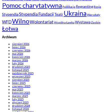
Pomoc charytatywna
Regranting
Rosja
Publikacja
Ukraina
Stypendia Fundacji
Stypendia
Teatr
Warsztaty
Wilno
WFD
Wolontariat
Wystawa
Wspólna Ławka
Zaolzie
Łotwa
Archiwum
sierpień 2026
lipiec 2026
czerwiec 2026
maj 2026
kwiecień 2026
marzec 2026
luty 2026
grudzień 2025
listopad 2025
październik 2025
wrzesień 2025
sierpień 2025
lipiec 2025
czerwiec 2025
maj 2025
kwiecień 2025
marzec 2025
luty 2025
styczeń 2025
grudzień 2024
listopad 2024