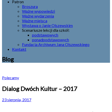
Patron
Broszura
Ważne wypowiedzi
Ważne wydarzenia
Ważne miejsca
Wystawa o Janie Olszewskim
Scenariusze lekcji dla szkół:
podstawowych
ponadpodstawowych
Fundacja Archiwum Jana Olszewskiego
Kontakt
Blog
Polecamy
Dialog Dwóch Kultur – 2017
23 sierpnia, 2017