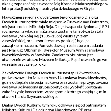
okazję zapoznać się z twórczością Kornela Makuszyńskiego w
interpretacji polskiego teatrzyku dziecięcego w Stryju.
Najważniejsze jednak wydarzenie tegorocznego Dialogu
Dwóch Kultur będzie miało miejsce w Żurawnie nad Dniestrem,
miejscu urodzin Mikołaja Reja. Dzięki wsparciu dyplomacji RP i
rozmowom z władzami Żurawna zostanie tam otwarta stała
wystawa „Mikołaj Rej (1505–1569) wielki syn ziemi
żurawieńskiej, prekursor literatury polskiej”, będąca
zaczątkiem muzeum. Pomysłodawcą i realizatorem zadania
jest Mariusz Olbromski, dyrektor Muzeum Anny i Jarosława
Iwaszkiewiczów w Stawisku. Zamiarem obu stron jest
utworzenie w ratuszu Muzeum Mikołaja Reja i otwarcie go we
wrześniu przyszłego roku.
Zakończenie Dialogu Dwóch Kultur nastąpi 17 września w
podwarszawskim Muzeum Anny i Jarosława Iwaszkiewiczów,
gdzie odbędzie się sesja naukowa oraz zostanie przygotowana
wystawa poświęcona grupie poetyckiej „Wołyń”. Spotkanie
zakończy się koncertem, w programie którego znajdą się m.in.
utwory Karola Szymanowskiego.
Dialog Dwóch Kultur w tym roku odbywa się pod patronatem
Ministra Kultury i Dziedzictwa Narodowego RP oraz