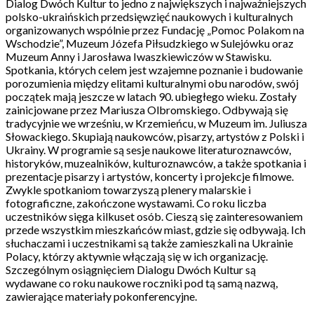
Dialog Dwóch Kultur to jedno z największych i najważniejszych
polsko-ukraińskich przedsięwzięć naukowych i kulturalnych
organizowanych wspólnie przez Fundację „Pomoc Polakom na
Wschodzie”, Muzeum Józefa Piłsudzkiego w Sulejówku oraz
Muzeum Anny i Jarosława Iwaszkiewiczów w Stawisku.
Spotkania, których celem jest wzajemne poznanie i budowanie
porozumienia między elitami kulturalnymi obu narodów, swój
początek mają jeszcze w latach 90. ubiegłego wieku. Zostały
zainicjowane przez Mariusza Olbromskiego. Odbywają się
tradycyjnie we wrześniu, w Krzemieńcu, w Muzeum im. Juliusza
Słowackiego. Skupiają naukowców, pisarzy, artystów z Polski i
Ukrainy. W programie są sesje naukowe literaturoznawców,
historyków, muzealników, kulturoznawców, a także spotkania i
prezentacje pisarzy i artystów, koncerty i projekcje filmowe.
Zwykle spotkaniom towarzyszą plenery malarskie i
fotograficzne, zakończone wystawami. Co roku liczba
uczestników sięga kilkuset osób. Cieszą się zainteresowaniem
przede wszystkim mieszkańców miast, gdzie się odbywają. Ich
słuchaczami i uczestnikami są także zamieszkali na Ukrainie
Polacy, którzy aktywnie włączają się w ich organizację.
Szczególnym osiągnięciem Dialogu Dwóch Kultur są
wydawane co roku naukowe roczniki pod tą samą nazwą,
zawierające materiały pokonferencyjne.