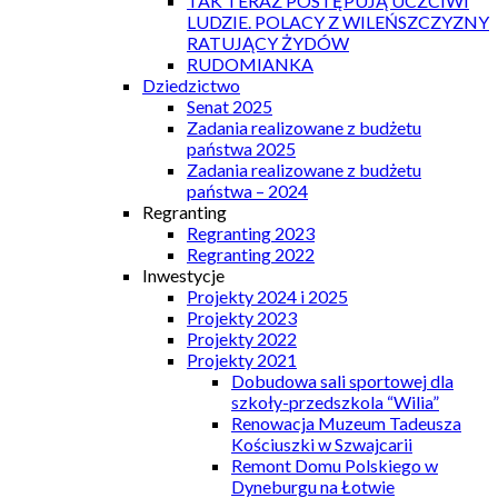
TAK TERAZ POSTĘPUJĄ UCZCIWI
LUDZIE. POLACY Z WILEŃSZCZYZNY
RATUJĄCY ŻYDÓW
RUDOMIANKA
Dziedzictwo
Senat 2025
Zadania realizowane z budżetu
państwa 2025
Zadania realizowane z budżetu
państwa – 2024
Regranting
Regranting 2023
Regranting 2022
Inwestycje
Projekty 2024 i 2025
Projekty 2023
Projekty 2022
Projekty 2021
Dobudowa sali sportowej dla
szkoły-przedszkola “Wilia”
Renowacja Muzeum Tadeusza
Kościuszki w Szwajcarii
Remont Domu Polskiego w
Dyneburgu na Łotwie