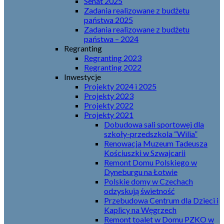
Senat 2025
Zadania realizowane z budżetu
państwa 2025
Zadania realizowane z budżetu
państwa – 2024
Regranting
Regranting 2023
Regranting 2022
Inwestycje
Projekty 2024 i 2025
Projekty 2023
Projekty 2022
Projekty 2021
Dobudowa sali sportowej dla
szkoły-przedszkola “Wilia”
Renowacja Muzeum Tadeusza
Kościuszki w Szwajcarii
Remont Domu Polskiego w
Dyneburgu na Łotwie
Polskie domy w Czechach
odzyskują świetność
Przebudowa Centrum dla Dzieci i
Kaplicy na Węgrzech
Remont toalet w Domu PZKO w