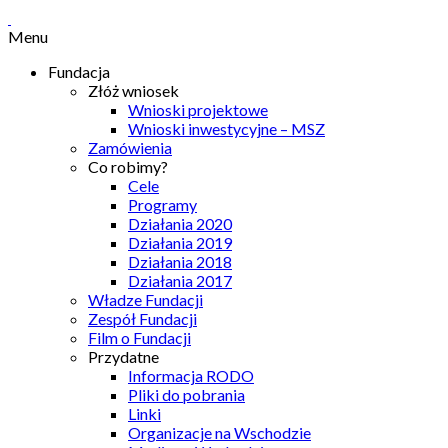
Menu
Fundacja
Złóż wniosek
Wnioski projektowe
Wnioski inwestycyjne – MSZ
Zamówienia
Co robimy?
Cele
Programy
Działania 2020
Działania 2019
Działania 2018
Działania 2017
Władze Fundacji
Zespół Fundacji
Film o Fundacji
Przydatne
Informacja RODO
Pliki do pobrania
Linki
Organizacje na Wschodzie