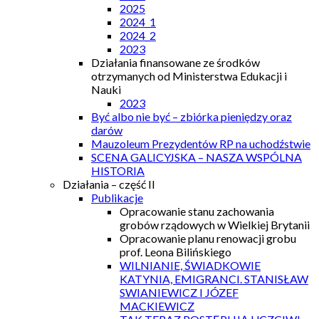
2025
2024_1
2024_2
2023
Działania finansowane ze środków
otrzymanych od Ministerstwa Edukacji i
Nauki
2023
Być albo nie być – zbiórka pieniędzy oraz
darów
Mauzoleum Prezydentów RP na uchodźstwie
SCENA GALICYJSKA – NASZA WSPÓLNA
HISTORIA
Działania – część II
Publikacje
Opracowanie stanu zachowania
grobów rządowych w Wielkiej Brytanii
Opracowanie planu renowacji grobu
prof. Leona Bilińskiego
WILNIANIE, ŚWIADKOWIE
KATYNIA, EMIGRANCI. STANISŁAW
SWIANIEWICZ I JÓZEF
MACKIEWICZ