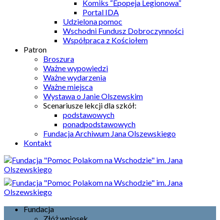
Komiks “Epopeja Legionowa”
Portal IDA
Udzielona pomoc
Wschodni Fundusz Dobroczynności
Współpraca z Kościołem
Patron
Broszura
Ważne wypowiedzi
Ważne wydarzenia
Ważne miejsca
Wystawa o Janie Olszewskim
Scenariusze lekcji dla szkół:
podstawowych
ponadpodstawowych
Fundacja Archiwum Jana Olszewskiego
Kontakt
Fundacja
Złóż wniosek