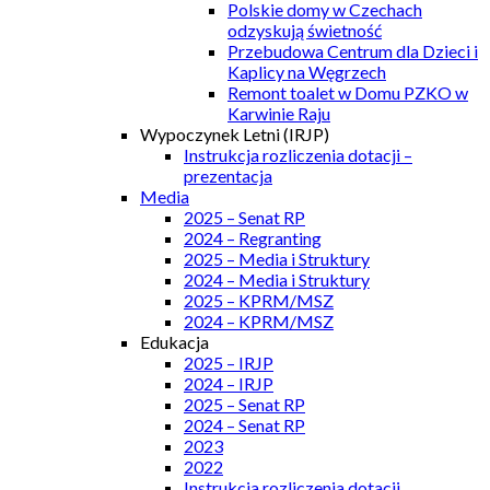
Polskie domy w Czechach
odzyskują świetność
Przebudowa Centrum dla Dzieci i
Kaplicy na Węgrzech
Remont toalet w Domu PZKO w
Karwinie Raju
Wypoczynek Letni (IRJP)
Instrukcja rozliczenia dotacji –
prezentacja
Media
2025 – Senat RP
2024 – Regranting
2025 – Media i Struktury
2024 – Media i Struktury
2025 – KPRM/MSZ
2024 – KPRM/MSZ
Edukacja
2025 – IRJP
2024 – IRJP
2025 – Senat RP
2024 – Senat RP
2023
2022
Instrukcja rozliczenia dotacji