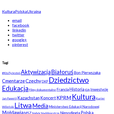
Kultura
Polska
Ukraina
email
facebook
linkedin
twitter
google+
pinterest
Tagi
Białoruś
Aktywizacja
Bon Pierwszaka
#KtoTyJesteś
Dziedzictwo
Czechy
Cmentarze
DKP
Edukacja
Historia
Francja
Inwestycje
Filmy dokumentalne
IDA
Kultura
KPRM
Kazachstan
Koncert
Kurier
Jan Paweł II
Litwa
Media
Ministerstwo Edukacji Narodowej
Wileński
Mołdawia
Polska
Niepodległa
MSZ
Nabór
Naddniestrze