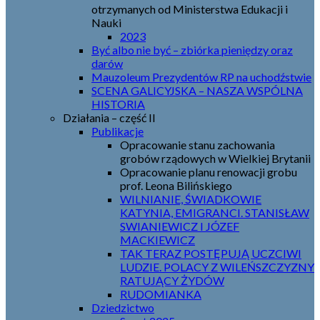
otrzymanych od Ministerstwa Edukacji i
Nauki
2023
Być albo nie być – zbiórka pieniędzy oraz
darów
Mauzoleum Prezydentów RP na uchodźstwie
SCENA GALICYJSKA – NASZA WSPÓLNA
HISTORIA
Działania – część II
Publikacje
Opracowanie stanu zachowania
grobów rządowych w Wielkiej Brytanii
Opracowanie planu renowacji grobu
prof. Leona Bilińskiego
WILNIANIE, ŚWIADKOWIE
KATYNIA, EMIGRANCI. STANISŁAW
SWIANIEWICZ I JÓZEF
MACKIEWICZ
TAK TERAZ POSTĘPUJĄ UCZCIWI
LUDZIE. POLACY Z WILEŃSZCZYZNY
RATUJĄCY ŻYDÓW
RUDOMIANKA
Dziedzictwo