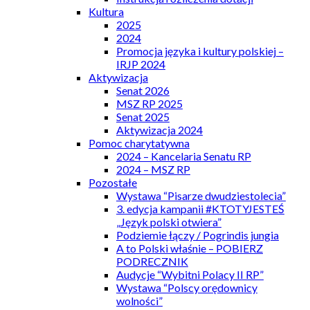
Kultura
2025
2024
Promocja języka i kultury polskiej –
IRJP 2024
Aktywizacja
Senat 2026
MSZ RP 2025
Senat 2025
Aktywizacja 2024
Pomoc charytatywna
2024 – Kancelaria Senatu RP
2024 – MSZ RP
Pozostałe
Wystawa “Pisarze dwudziestolecia”
3. edycja kampanii #KTOTYJESTEŚ
„Język polski otwiera”
Podziemie łączy / Pogrindis jungia
A to Polski właśnie – POBIERZ
PODRECZNIK
Audycje “Wybitni Polacy II RP”
Wystawa “Polscy orędownicy
wolności”