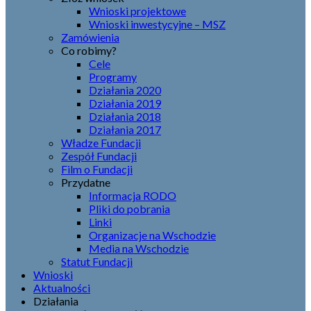
Wnioski projektowe
Wnioski inwestycyjne – MSZ
Zamówienia
Co robimy?
Cele
Programy
Działania 2020
Działania 2019
Działania 2018
Działania 2017
Władze Fundacji
Zespół Fundacji
Film o Fundacji
Przydatne
Informacja RODO
Pliki do pobrania
Linki
Organizacje na Wschodzie
Media na Wschodzie
Statut Fundacji
Wnioski
Aktualności
Działania