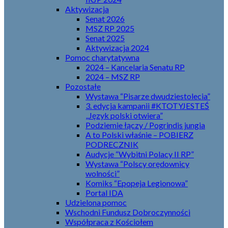
Aktywizacja
Senat 2026
MSZ RP 2025
Senat 2025
Aktywizacja 2024
Pomoc charytatywna
2024 – Kancelaria Senatu RP
2024 – MSZ RP
Pozostałe
Wystawa “Pisarze dwudziestolecia”
3. edycja kampanii #KTOTYJESTEŚ
„Język polski otwiera”
Podziemie łączy / Pogrindis jungia
A to Polski właśnie – POBIERZ
PODRECZNIK
Audycje “Wybitni Polacy II RP”
Wystawa “Polscy orędownicy
wolności”
Komiks “Epopeja Legionowa”
Portal IDA
Udzielona pomoc
Wschodni Fundusz Dobroczynności
Współpraca z Kościołem