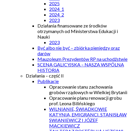
2025
2024_1
2024_2
2023
Działania finansowane ze środków
otrzymanych od Ministerstwa Edukacji i
Nauki
2023
Być albo nie być – zbiórka pieniędzy oraz
darów
Mauzoleum Prezydentów RP na uchodźstwie
SCENA GALICYJSKA – NASZA WSPÓLNA
HISTORIA
Działania – część II
Publikacje
Opracowanie stanu zachowania
grobów rządowych w Wielkiej Brytanii
Opracowanie planu renowacji grobu
prof. Leona Bilińskiego
WILNIANIE, ŚWIADKOWIE
KATYNIA, EMIGRANCI. STANISŁAW
SWIANIEWICZ I JÓZEF
MACKIEWICZ