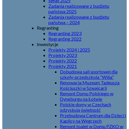
Senat 2025
Zadania realizowane z budżetu
państwa 2025
Zadania realizowane z budżetu
państwa – 2024
Regranting
Regranting 2023
Regranting 2022
Inwestycje
Projekty 2024 i 2025
Projekty 2023
Projekty 2022
Projekty 2021
Dobudowa sali sportowej dla
szkoły-przedszkola “Wilia”
Renowacja Muzeum Tadeusza
Kościuszki w Szwajcarii
Remont Domu Polskiego w
Dyneburgu na Łotwie
Polskie domy w Czechach
odzyskują świetność
Przebudowa Centrum dla Dzieci i
Kaplicy na Węgrzech
Remont toalet w Domu PZKO w