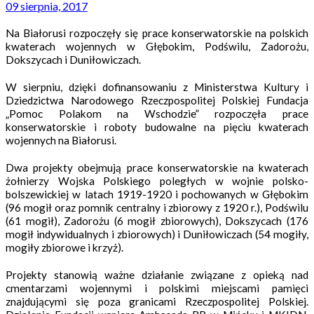
09 sierpnia, 2017
Na Białorusi rozpoczęły się prace konserwatorskie na polskich
kwaterach wojennych w Głębokim, Podświlu, Zadorożu,
Dokszycach i Duniłowiczach.
W sierpniu, dzięki dofinansowaniu z Ministerstwa Kultury i
Dziedzictwa Narodowego Rzeczpospolitej Polskiej Fundacja
„Pomoc Polakom na Wschodzie” rozpoczęła prace
konserwatorskie i roboty budowalne na pięciu kwaterach
wojennych na Białorusi.
Dwa projekty obejmują prace konserwatorskie na kwaterach
żołnierzy Wojska Polskiego poległych w wojnie polsko-
bolszewickiej w latach 1919-1920 i pochowanych w Głębokim
(96 mogił oraz pomnik centralny
i zbiorowy z 1920 r.), Podświlu
(61 mogił), Zadorożu (6 mogił zbiorowych), Dokszycach (176
mogił indywidualnych i zbiorowych) i Duniłowiczach (54 mogiły,
mogiły zbiorowe i krzyż).
Projekty stanowią ważne działanie związane z opieką nad
cmentarzami wojennymi i polskimi miejscami pamięci
znajdującymi się poza granicami Rzeczpospolitej Polskiej.