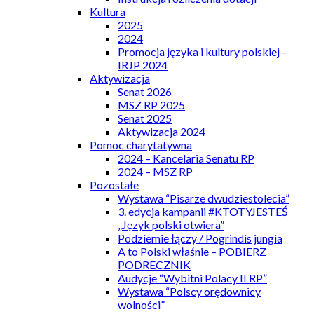
Kultura
2025
2024
Promocja języka i kultury polskiej –
IRJP 2024
Aktywizacja
Senat 2026
MSZ RP 2025
Senat 2025
Aktywizacja 2024
Pomoc charytatywna
2024 – Kancelaria Senatu RP
2024 – MSZ RP
Pozostałe
Wystawa “Pisarze dwudziestolecia”
3. edycja kampanii #KTOTYJESTEŚ
„Język polski otwiera”
Podziemie łączy / Pogrindis jungia
A to Polski właśnie – POBIERZ
PODRECZNIK
Audycje “Wybitni Polacy II RP”
Wystawa “Polscy orędownicy
wolności”