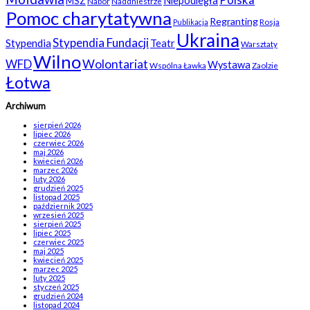
Niepodległa
MSZ
Nabór
Naddniestrze
Pomoc charytatywna
Regranting
Rosja
Publikacja
Ukraina
Stypendia Fundacji
Stypendia
Teatr
Warsztaty
Wilno
WFD
Wolontariat
Wystawa
Wspólna Ławka
Zaolzie
Łotwa
Archiwum
sierpień 2026
lipiec 2026
czerwiec 2026
maj 2026
kwiecień 2026
marzec 2026
luty 2026
grudzień 2025
listopad 2025
październik 2025
wrzesień 2025
sierpień 2025
lipiec 2025
czerwiec 2025
maj 2025
kwiecień 2025
marzec 2025
luty 2025
styczeń 2025
grudzień 2024
listopad 2024