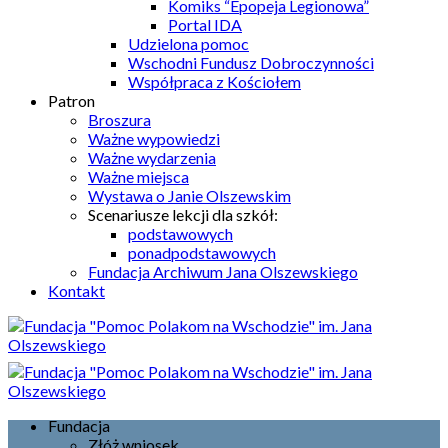
Komiks “Epopeja Legionowa”
Portal IDA
Udzielona pomoc
Wschodni Fundusz Dobroczynności
Współpraca z Kościołem
Patron
Broszura
Ważne wypowiedzi
Ważne wydarzenia
Ważne miejsca
Wystawa o Janie Olszewskim
Scenariusze lekcji dla szkół:
podstawowych
ponadpodstawowych
Fundacja Archiwum Jana Olszewskiego
Kontakt
Fundacja
Złóż wniosek