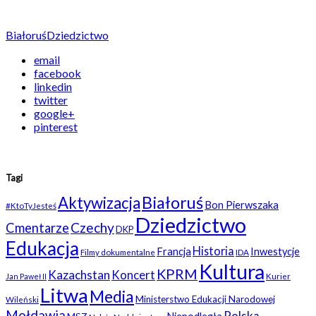
Białoruś
Dziedzictwo
email
facebook
linkedin
twitter
google+
pinterest
Tagi
Białoruś
Aktywizacja
Bon Pierwszaka
#KtoTyJesteś
Dziedzictwo
Czechy
Cmentarze
DKP
Edukacja
Historia
Francja
Inwestycje
Filmy dokumentalne
IDA
Kultura
KPRM
Kazachstan
Koncert
Kurier
Jan Paweł II
Litwa
Media
Ministerstwo Edukacji Narodowej
Wileński
Mołdawia
Polska