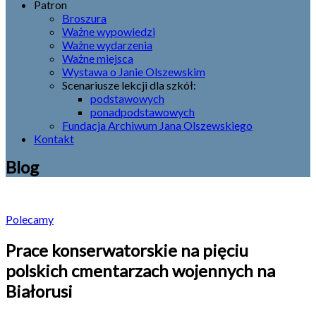
Patron
Broszura
Ważne wypowiedzi
Ważne wydarzenia
Ważne miejsca
Wystawa o Janie Olszewskim
Scenariusze lekcji dla szkół:
podstawowych
ponadpodstawowych
Fundacja Archiwum Jana Olszewskiego
Kontakt
Blog
Polecamy
Prace konserwatorskie na pięciu
polskich cmentarzach wojennych na
Białorusi