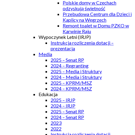
Polskie domy w Czechach
odzyskują świetność
Przebudowa Centrum dla Dzieci i
Kaplicy na Węgrzech
Remont toalet w Domu PZKO w
Karwinie Raju
Wypoczynek Letni (IRJP)
Instrukcja rozliczenia dotacji –
prezentacja
Media
2025 – Senat RP
2024 – Regranting
2025 – Media i Struktury
2024 – Media i Struktury
2025 – KPRM/MSZ
2024 – KPRM/MSZ
Edukacja
2025 – IRJP
2024 – IRJP
2025 – Senat RP
2024 – Senat RP
2023
2022
Instrukcja rozliczenia dotacji