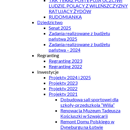
TAK TERAZ POSTĘPUJĄ UCZCIWI
LUDZIE. POLACY Z WILEŃSZCZYZNY
RATUJĄCY ŻYDÓW
RUDOMIANKA
Dziedzictwo
Senat 2025
Zadania realizowane z budżetu
państwa 2025
Zadania realizowane z budżetu
państwa – 2024
Regranting
Regranting 2023
Regranting 2022
Inwestycje
Projekty 2024 i 2025
Projekty 2023
Projekty 2022
Projekty 2021
Dobudowa sali sportowej dla
szkoły-przedszkola “Wilia”
Renowacja Muzeum Tadeusza
Kościuszki w Szwajcarii
Remont Domu Polskiego w
Dyneburgu na Łotwie