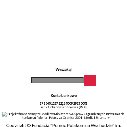
Wyszukaj
Konto bankowe
17 1540 1287 2216 0009 2923 0001
Bank Ochrony Środowiska (BOŚ)
Projekt finansowany ze środków Ministerstwa Spraw Zagranicznych RP w ramach
konkursu Polonia i Polacy za Granicą 2024 - Media i Struktury
Copyright © Fundacja "Pomoc Polakom na Wschodzie" im.