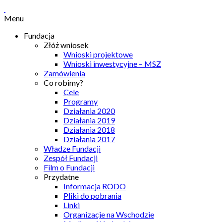
Menu
Fundacja
Złóż wniosek
Wnioski projektowe
Wnioski inwestycyjne – MSZ
Zamówienia
Co robimy?
Cele
Programy
Działania 2020
Działania 2019
Działania 2018
Działania 2017
Władze Fundacji
Zespół Fundacji
Film o Fundacji
Przydatne
Informacja RODO
Pliki do pobrania
Linki
Organizacje na Wschodzie