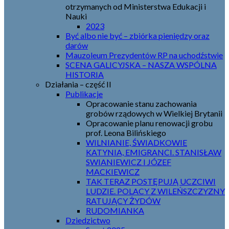
otrzymanych od Ministerstwa Edukacji i
Nauki
2023
Być albo nie być – zbiórka pieniędzy oraz
darów
Mauzoleum Prezydentów RP na uchodźstwie
SCENA GALICYJSKA – NASZA WSPÓLNA
HISTORIA
Działania – część II
Publikacje
Opracowanie stanu zachowania
grobów rządowych w Wielkiej Brytanii
Opracowanie planu renowacji grobu
prof. Leona Bilińskiego
WILNIANIE, ŚWIADKOWIE
KATYNIA, EMIGRANCI. STANISŁAW
SWIANIEWICZ I JÓZEF
MACKIEWICZ
TAK TERAZ POSTĘPUJĄ UCZCIWI
LUDZIE. POLACY Z WILEŃSZCZYZNY
RATUJĄCY ŻYDÓW
RUDOMIANKA
Dziedzictwo