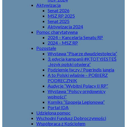
Aktywizacja
Senat 2026
MSZ RP 2025
Senat 2025
Aktywizacja 2024
Pomoc charytatywna
2024 – Kancelaria Senatu RP
2024 – MSZ RP
Pozostałe
Wystawa “Pisarze dwudziestolecia”
3. edycja kampanii #KTOTYJESTEŚ
„Język polski otwiera”
Podziemie łączy / Pogrindis jungia
A to Polski właśnie – POBIERZ
PODRECZNIK
Audycje “Wybitni Polacy II RP”
Wystawa “Polscy orędownicy
wolności”
Komiks “Epopeja Legionowa”
Portal IDA
Udzielona pomoc
Wschodni Fundusz Dobroczynności
Współpraca z Kościołem