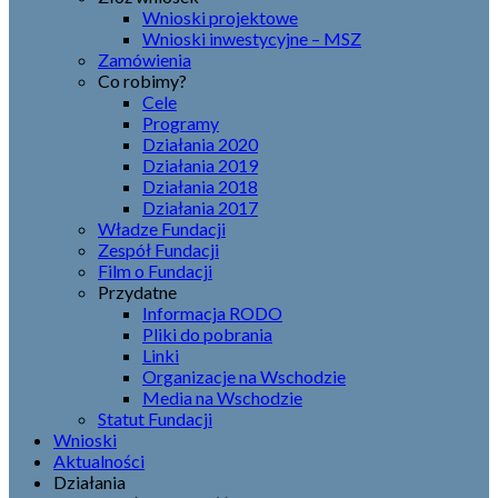
Wnioski projektowe
Wnioski inwestycyjne – MSZ
Zamówienia
Co robimy?
Cele
Programy
Działania 2020
Działania 2019
Działania 2018
Działania 2017
Władze Fundacji
Zespół Fundacji
Film o Fundacji
Przydatne
Informacja RODO
Pliki do pobrania
Linki
Organizacje na Wschodzie
Media na Wschodzie
Statut Fundacji
Wnioski
Aktualności
Działania